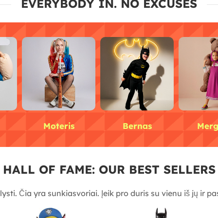
EVERYBODY IN. NO EXCUSES
Moteris
Bernas
Merg
HALL OF FAME: OUR BEST SELLER
ysti. Čia yra sunkiasvoriai. Įeik pro duris su vienu iš jų ir 