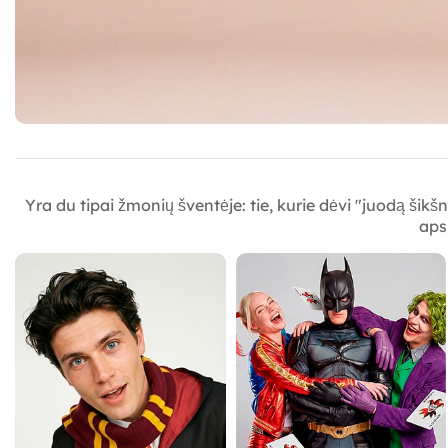
Yra du tipai žmonių šventėje: tie, kurie dėvi "juodą šikš
aps