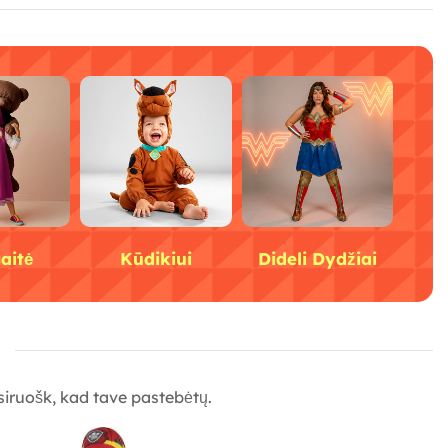
aitė
Kūdikiui
Dideli Dydžiai
S
pasiruošk, kad tave pastebėtų.