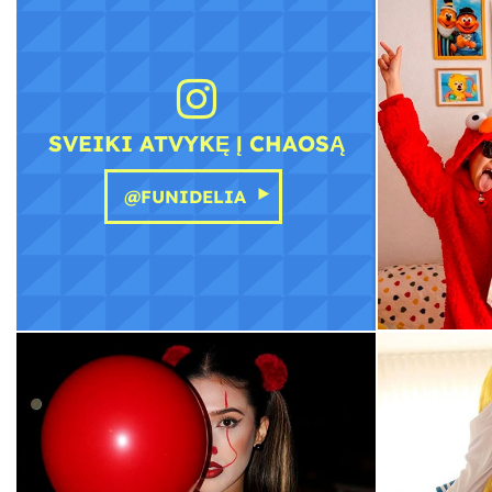
SVEIKI ATVYKĘ Į CHAOSĄ
@FUNIDELIA