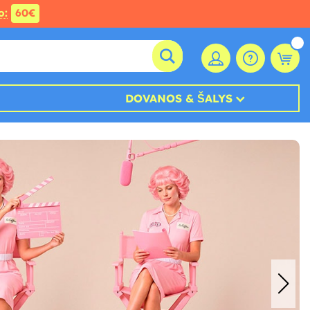
o:
60€
DOVANOS & ŠALYS