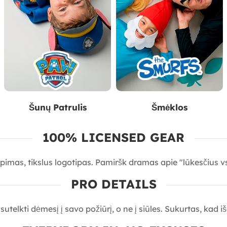
Šunų Patrulis
Šmėklos
100% LICENSED GEAR
rpimas, tikslus logotipas. Pamiršk dramas apie "lūkesčius v
PRO DETAILS
elkti dėmesį į savo požiūrį, o ne į siūles. Sukurtas, kad i