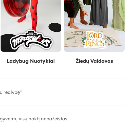
Ladybug Nuotykiai
Žiedų Valdovas
s. realybę"
šgyventų visą naktį nepažeistas.