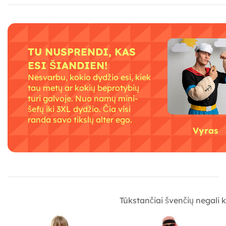
TU NUSPRENDI, KAS
ESI ŠIANDIEN!
Nesvarbu, kokio dydžio esi, kiek
tau metų ar kokių beprotybių
turi galvoje. Nuo namų mini-
šefų iki 3XL dydžio. Čia visi
randa savo tikslų alter ego.
Vyras
Tūkstančiai švenčių negali kl