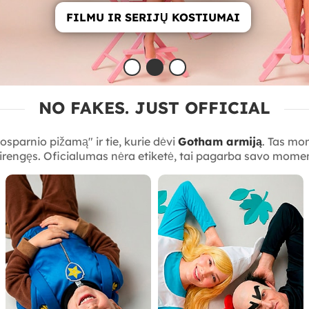
GYVŪNŲ KOSTIUMAI
NO FAKES. JUST OFFICIAL
nosparnio pižamą" ir tie, kurie dėvi
Gotham armiją
. Tas mom
irengęs. Oficialumas nėra etiketė, tai pagarba savo momen