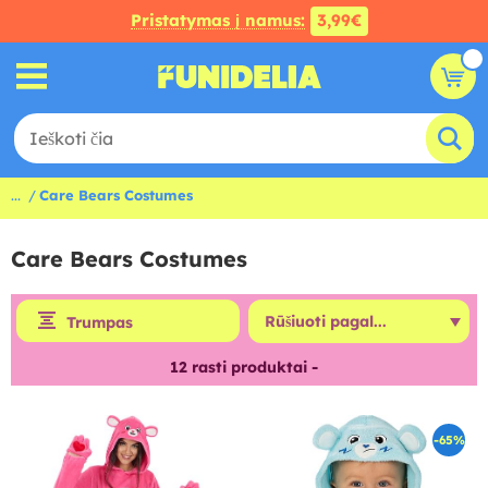
Pristatymas į namus:
3,99€
...
Care Bears Costumes
Care Bears Costumes
Trumpas
12
rasti produktai -
-65%