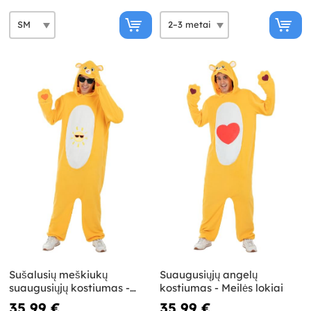
Sušalusių meškiukų
Suaugusiųjų angelų
suaugusiųjų kostiumas -
kostiumas - Meilės lokiai
Meilės meškučiai
35,99 €
35,99 €