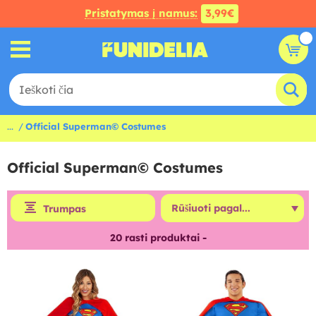
Pristatymas į namus:
3,99€
...
Official Superman© Costumes
Official Superman© Costumes
Trumpas
20
rasti produktai -