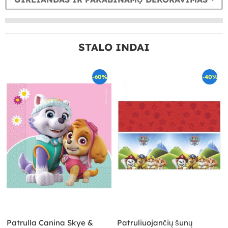
STALO INDAI
-60%
-40%
Patrulla Canina Skye &
Patruliuojančių šunų