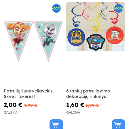
-60%
-60%
Patrulių šuns vėliavėlės
6 rankų patruliavimo
Skye ir Everest
dekoracijų rinkinys
2,00 €
1,60 €
4,99 €
3,99 €
GALIMA
GALIMA