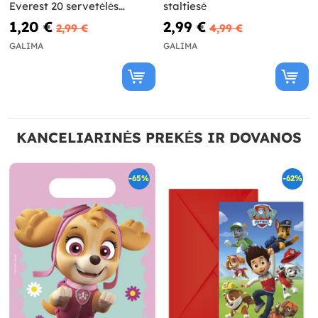
Everest 20 servetėlės
staltiesė
(33x33cm)
1,20 €
2,99 €
2,99 €
4,99 €
GALIMA
GALIMA
KANCELIARINĖS PREKĖS IR DOVANOS
-65%
-62%