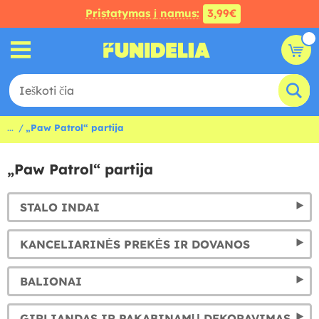
Pristatymas į namus:
3,99€
...
„Paw Patrol“ partija
„Paw Patrol“ partija
STALO INDAI
KANCELIARINĖS PREKĖS IR DOVANOS
BALIONAI
GIRLIANDAS IR PAKABINAMŲ DEKORAVIMAS