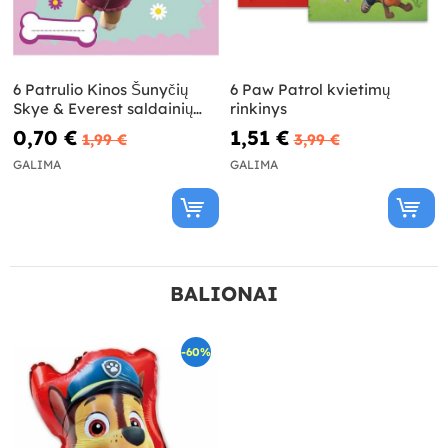
6 Patrulio Kinos Šunyčių
6 Paw Patrol kvietimų
Skye & Everest saldainių
rinkinys
maišeliai
0,70 €
1,51 €
1,99 €
3,99 €
GALIMA
GALIMA
BALIONAI
-60%