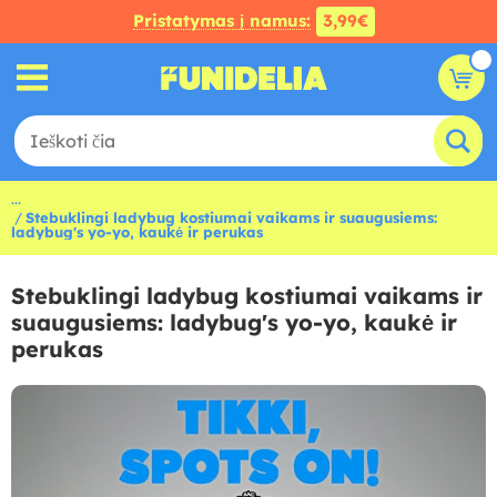
Pristatymas į namus:
3,99€
...
Stebuklingi ladybug kostiumai vaikams ir suaugusiems:
ladybug's yo-yo, kaukė ir perukas
Stebuklingi ladybug kostiumai vaikams ir
suaugusiems: ladybug's yo-yo, kaukė ir
perukas