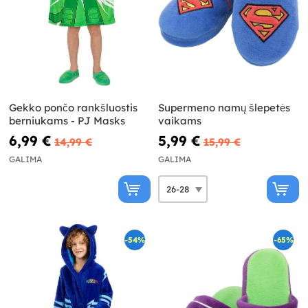
Gekko pončo rankšluostis
Supermeno namų šlepetės
berniukams - PJ Masks
vaikams
6,99 €
5,99 €
14,99 €
15,99 €
GALIMA
GALIMA
-54%
-65%