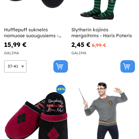
Hufflepuff suknelės
Slytherin kojinės
namuose suaugusiems -
mergaitėms - Haris Poteris
Harry Potter
15,99 €
2,45 €
6,99 €
GALIMA
GALIMA
-65%