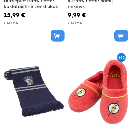
Hufflepuff Harry Potter
4-Harry Potter namų
kaklaraištis ir ženkliukas
rinkinys
15,99 €
9,99 €
GALIMA
GALIMA
-65%