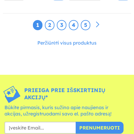
1
2
3
4
5
Peržiūrėti visus produktus
PRIEIGA PRIE IŠSKIRTINIŲ
AKCIJŲ*
Būkite pirmasis, kuris sužino apie naujienas ir
akcijas, užregistruodami savo el. pašto adresą!
PRENUMERUOTI