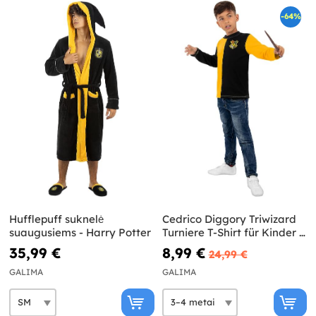
-64%
Hufflepuff suknelė
Cedrico Diggory Triwizard
suaugusiems - Harry Potter
Turniere T-Shirt für Kinder –
Harry Potter
35,99 €
8,99 €
24,99 €
GALIMA
GALIMA