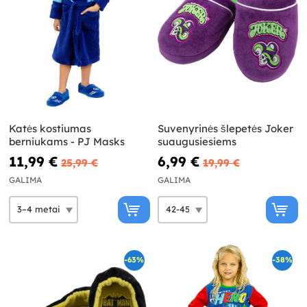
Katės kostiumas
Suvenyrinės šlepetės Joker
berniukams - PJ Masks
suaugusiesiems
11,99 €
6,99 €
25,99 €
19,99 €
GALIMA
GALIMA
-63%
-38%