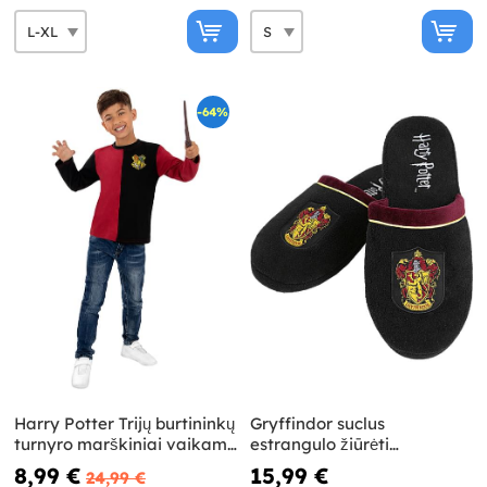
-64%
Harry Potter Trijų burtininkų
Gryffindor suclus
turnyro marškiniai vaikams
estrangulo žiūrėti
– Harry Potter
suaugusiems - Harry Potter
8,99 €
15,99 €
24,99 €