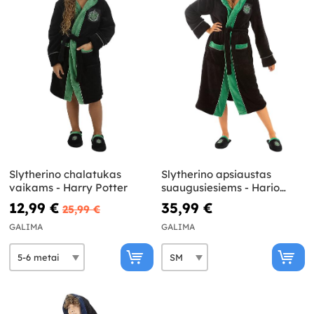
Slytherino chalatukas
Slytherino apsiaustas
vaikams - Harry Potter
suaugusiesiems - Hario
Poterio
12,99 €
35,99 €
25,99 €
GALIMA
GALIMA