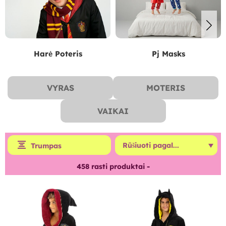
Harė Poteris
Pj Masks
VYRAS
MOTERIS
VAIKAI
Trumpas
458
rasti produktai -