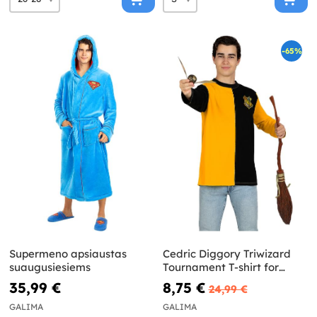
-65%
Supermeno apsiaustas
Cedric Diggory Triwizard
suaugusiesiems
Tournament T-shirt for
adults - Harry Potter
35,99 €
8,75 €
24,99 €
GALIMA
GALIMA