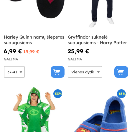
Harley Quinn namų šlepetės
Gryffindor suknelė
suaugusiems
suaugusiems - Harry Potter
6,99 €
25,99 €
19,99 €
GALIMA
GALIMA
-53%
-63%