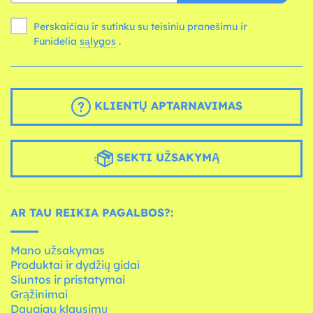
Perskaičiau ir sutinku su teisiniu pranešimu ir
Funidelia
sąlygos
.
KLIENTŲ APTARNAVIMAS
SEKTI UŽSAKYMĄ
AR TAU REIKIA PAGALBOS?:
Mano užsakymas
Produktai ir dydžių gidai
Siuntos ir pristatymai
Grąžinimai
Daugiau klausimų