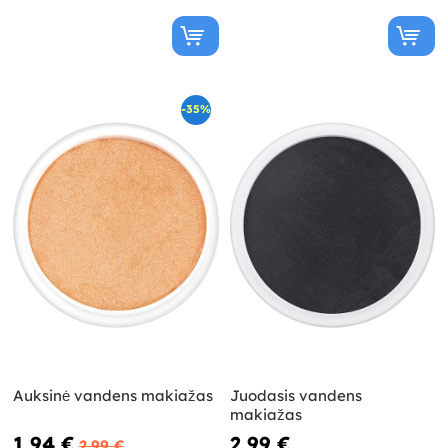
-35%
Auksinė vandens makiažas
Juodasis vandens
makiažas
1,94 €
2,99 €
2,99 €