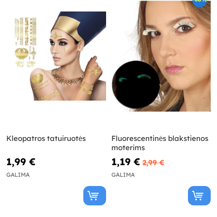
Kleopatros tatuiruotės
Fluorescentinės blakstienos
moterims
1,99 €
1,19 €
2,99 €
GALIMA
GALIMA