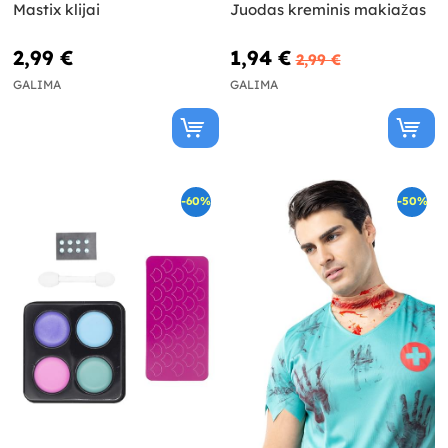
Mastix klijai
Juodas kreminis makiažas
2,99 €
1,94 €
2,99 €
GALIMA
GALIMA
-60%
-50%