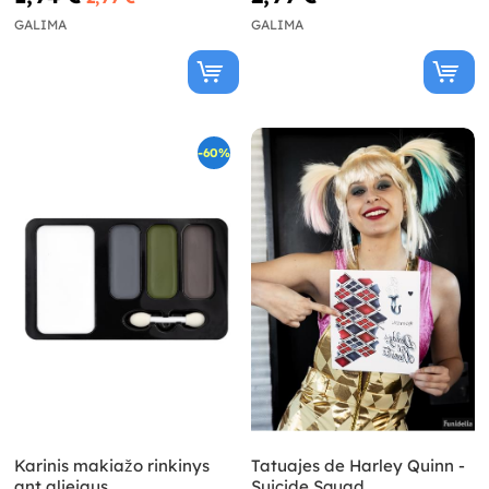
GALIMA
GALIMA
-60%
Karinis makiažo rinkinys
Tatuajes de Harley Quinn -
ant aliejaus
Suicide Squad