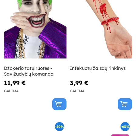
Džokerio tatuiruotės -
Infekuotų žaizdų rinkinys
Savižudybių komanda
11,99 €
3,99 €
GALIMA
GALIMA
-20%
-60%