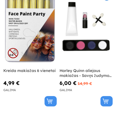
Kreida makiažas 6 vienetai
Harley Quinn aliejaus
makiažas - Savęs žudymo
komanda
4,99 €
6,00 €
14,99 €
GALIMA
GALIMA