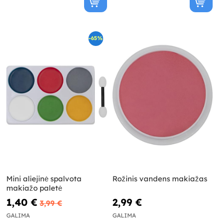
-65%
Mini aliejinė spalvota
Rožinis vandens makiažas
makiažo paletė
1,40 €
2,99 €
3,99 €
GALIMA
GALIMA