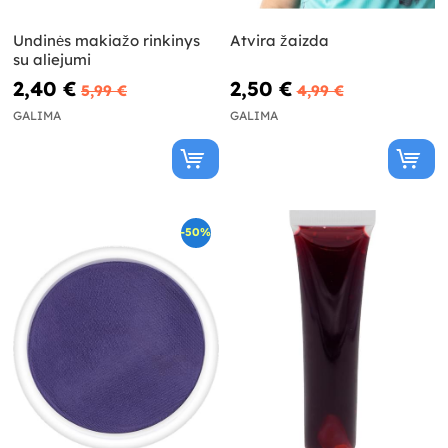
Undinės makiažo rinkinys
Atvira žaizda
su aliejumi
2,40 €
2,50 €
5,99 €
4,99 €
GALIMA
GALIMA
-50%