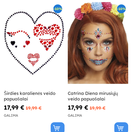
-10%
-10%
Širdies karalienės veido
Catrina Diena mirusiųjų
papuošalai
veido papuošalai
17,99 €
17,99 €
19,99 €
19,99 €
GALIMA
GALIMA