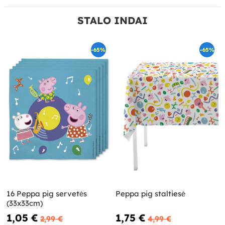
STALO INDAI
-65%
-65%
16 Peppa pig servetės
Peppa pig staltiesė
(33x33cm)
1,05 €
1,75 €
2,99 €
4,99 €