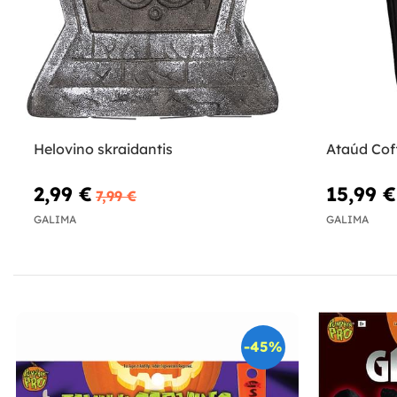
Helovino skraidantis
Ataúd Cof
2,99 €
15,99 €
7,99 €
GALIMA
GALIMA
-45%