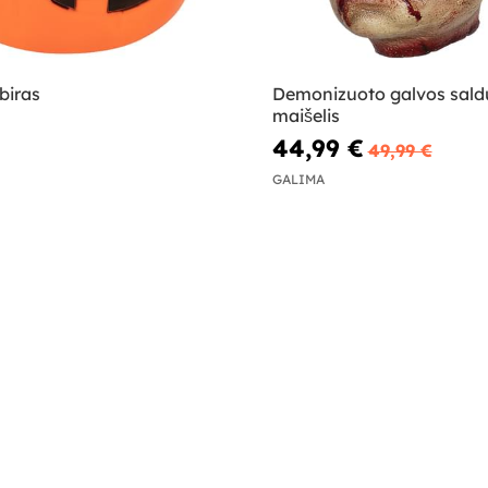
biras
Demonizuoto galvos sal
maišelis
44,99 €
49,99 €
GALIMA