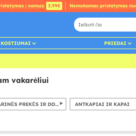
ristatymas į namus:
3,99€
Nemokamas pristatymas nu
KOSTIUMAI
PRIEDAI
am vakarėliui
KANCELIARINĖS PREKĖS IR DOVANOS
ANTKAPIAI IR KAPAI