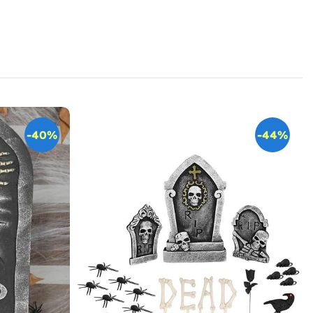
-40%
-44%