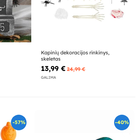
Kapinių dekoracijos rinkinys,
skeletas
13,99 €
24,99 €
GALIMA
-57%
-40%