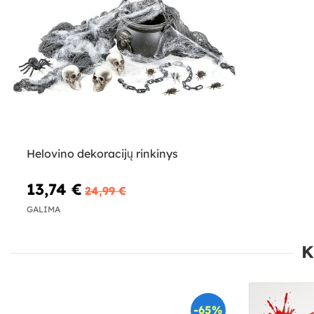
Helovino dekoracijų rinkinys
13,74 €
24,99 €
GALIMA
K
-65%