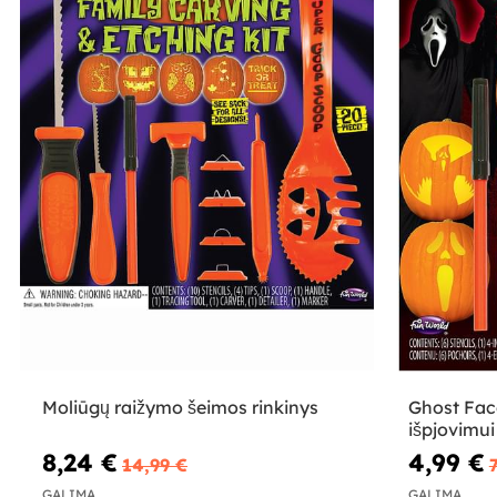
Moliūgų raižymo šeimos rinkinys
Ghost Fac
išpjovimui
8,24 €
4,99 €
14,99 €
GALIMA
GALIMA