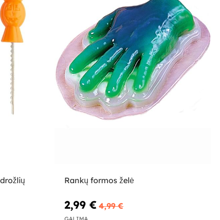
drožlių
Rankų formos želė
2,99 €
4,99 €
GALIMA