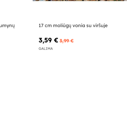
dumynų
17 cm moliūgų vonia su viršuje
3,59 €
3,99 €
GALIMA