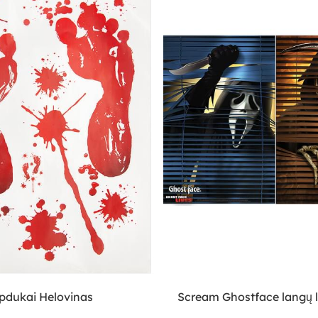
ipdukai Helovinas
Scream Ghostface langų l