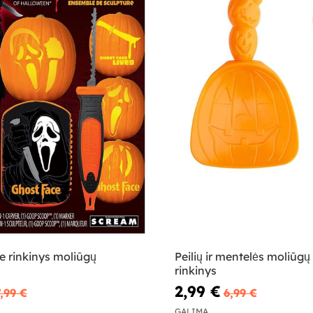
e rinkinys moliūgų
Peilių ir mentelės moliūgų 
rinkinys
2,99 €
7,99 €
6,99 €
GALIMA