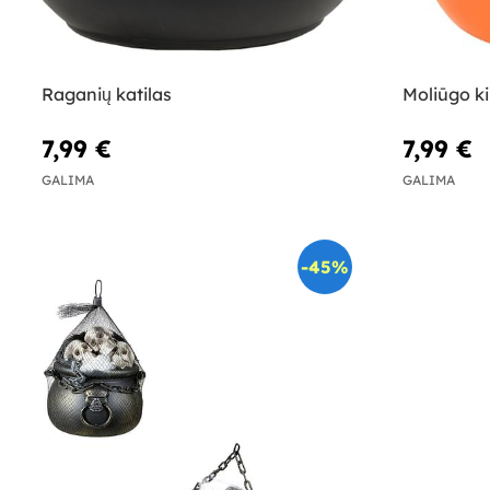
Raganių katilas
Moliūgo ki
7,99 €
7,99 €
GALIMA
GALIMA
-45%