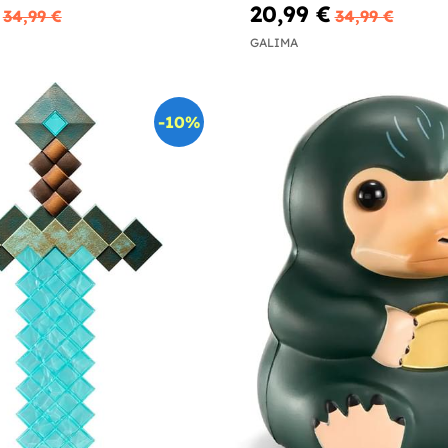
Hallows“
20,99 €
34,99 €
34,99 €
GALIMA
-10%