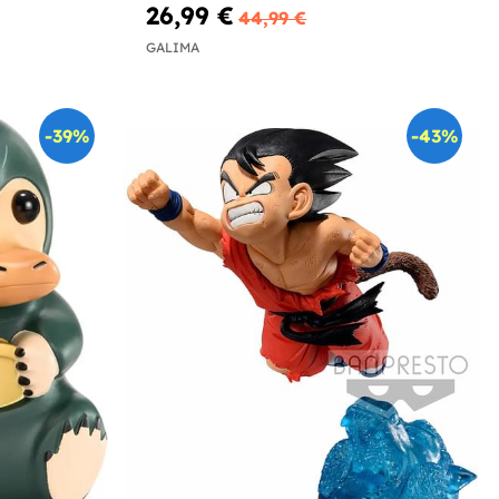
26,99 €
44,99 €
GALIMA
-39%
-43%