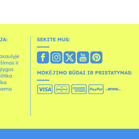
JA:
SEKITE MUS:
asaulyje
ešimas ir
ąlygos
MOKĖJIMO BŪDAI IR PRISTATYMAS:
litika
ika
chema