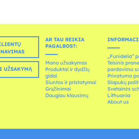
AR TAU REIKIA
INFORMACI
LIENTŲ
PAGALBOS?:
RNAVIMAS
„Funidelia“ p
Mano užsakymas
Teisinis pran
I UŽSAKYMĄ
Produktai ir dydžių
pardavimo s
gidai
Privatumo po
Siuntos ir pristatymai
Slapukų polit
Grąžinimai
Svetainės s
Daugiau klausimų
Lithuania
About us