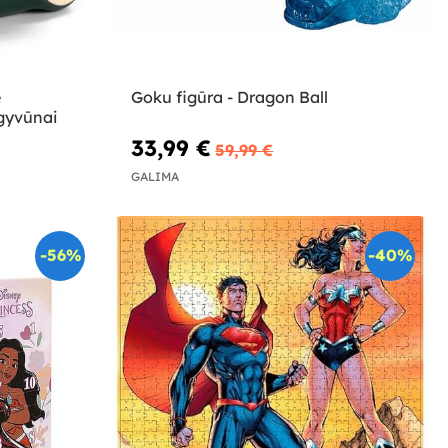
e
Goku figūra - Dragon Ball
 gyvūnai
33,99 €
59,99 €
GALIMA
-56%
-40%