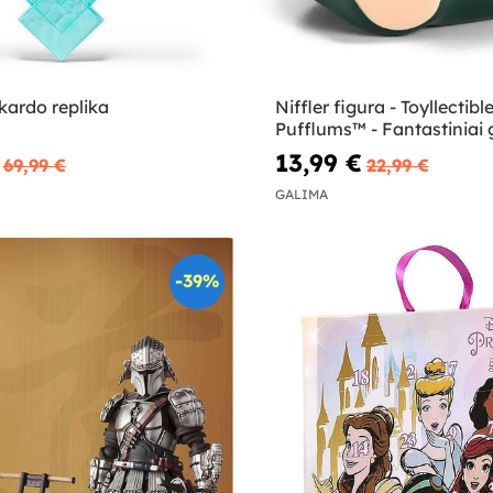
kardo replika
Niffler figura - Toyllectibl
Pufflums™ - Fantastiniai
13,99 €
69,99 €
22,99 €
GALIMA
-39%