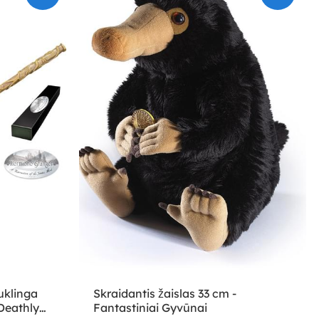
uklinga
Skraidantis žaislas 33 cm -
„Deathly
Fantastiniai Gyvūnai