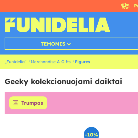
P
TEMOMIS
„Funidelia“
Merchandise & Gifts
Figures
Geeky kolekcionuojami daiktai
Trumpas
-10%