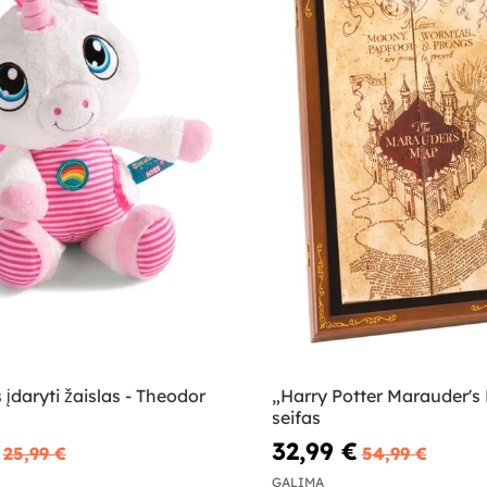
 įdaryti žaislas - Theodor
„Harry Potter Marauder's
seifas
32,99 €
25,99 €
54,99 €
GALIMA