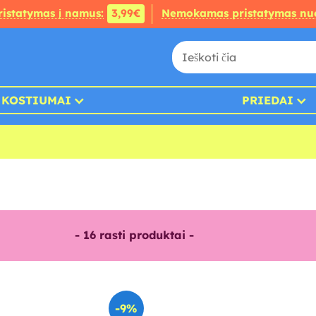
ristatymas į namus:
3,99€
Nemokamas pristatymas nu
KOSTIUMAI
PRIEDAI
-
16
rasti produktai -
-9%