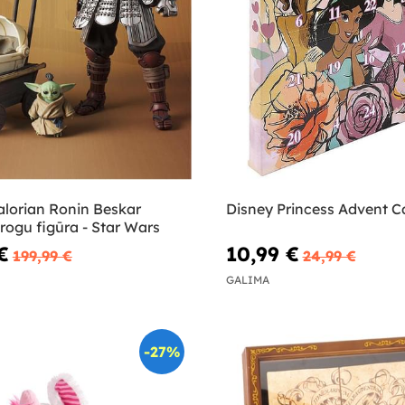
lorian Ronin Beskar
Disney Princess Advent C
rogu figūra - Star Wars
€
10,99 €
199,99 €
24,99 €
GALIMA
-27%