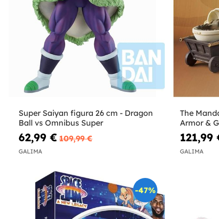
Super Saiyan figura 26 cm - Dragon
The Manda
Ball vs Omnibus Super
Armor & G
62,99 €
121,99 
109,99 €
GALIMA
GALIMA
-47%