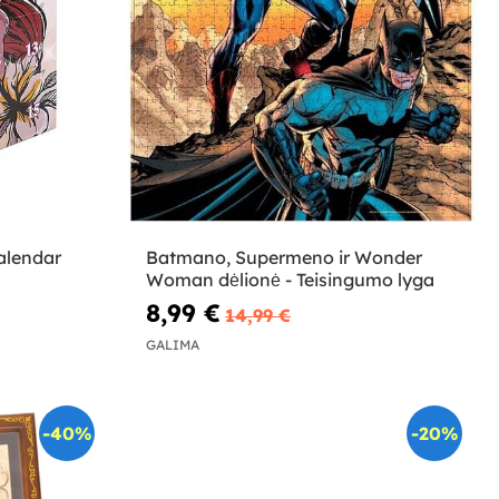
alendar
Batmano, Supermeno ir Wonder
Woman dėlionė - Teisingumo lyga
8,99 €
14,99 €
GALIMA
-40%
-20%