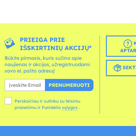
PRIEIGA PRIE
K
IŠSKIRTINIŲ AKCIJŲ*
APTA
Būkite pirmasis, kuris sužino apie
naujienas ir akcijas, užregistruodami
SEKT
savo el. pašto adresą!
PRENUMERUOTI
Perskaičiau ir sutinku su teisiniu
pranešimu ir Funidelia
sąlygos
.