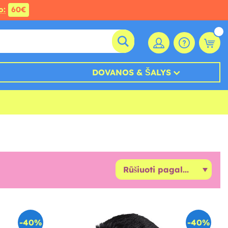
o:
60€
DOVANOS & ŠALYS
-40%
-40%