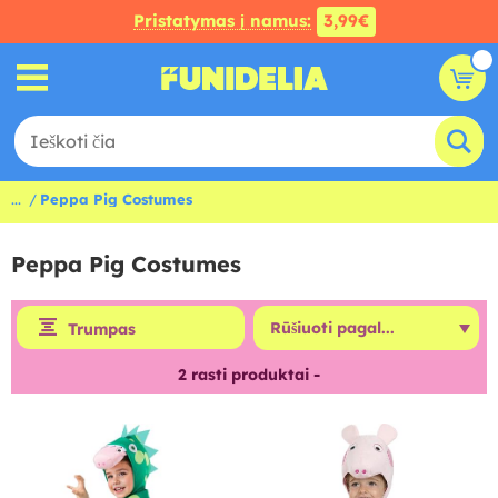
Pristatymas į namus:
3,99€
...
Peppa Pig Costumes
Peppa Pig Costumes
Trumpas
2
rasti produktai -