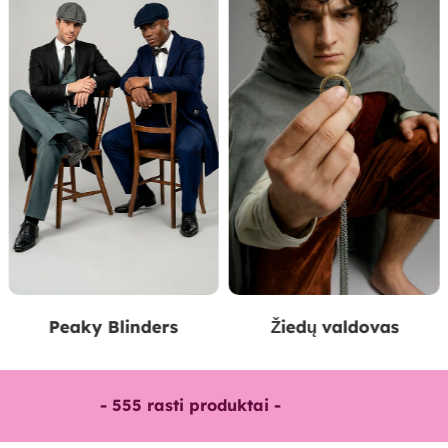
Žiedų valdovas
Arabas
-
555
rasti produktai -