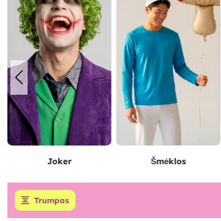
Šmėklos
Peaky Blinders
Trumpas