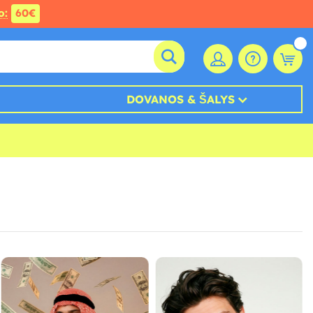
o:
60€
DOVANOS & ŠALYS