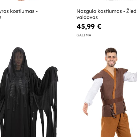
yras kostiumas -
Nazgulo kostiumas - Žied
s
valdovas
45,99 €
GALIMA