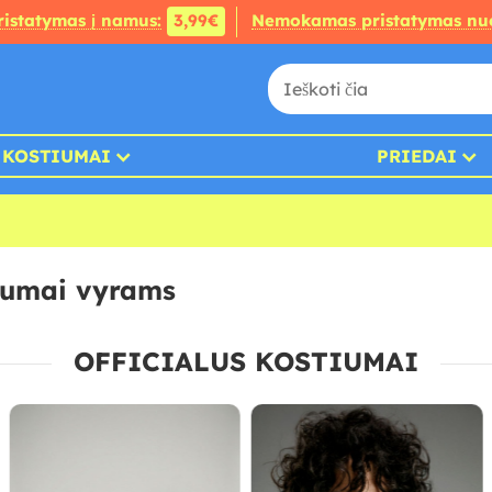
ristatymas į namus:
3,99€
Nemokamas pristatymas nu
KOSTIUMAI
PRIEDAI
iumai vyrams
OFFICIALUS KOSTIUMAI