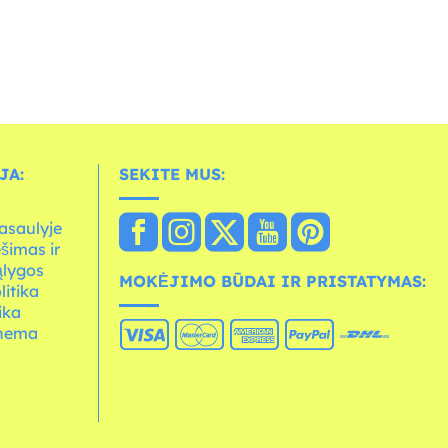
JA:
SEKITE MUS:
asaulyje
ešimas ir
ąlygos
MOKĖJIMO BŪDAI IR PRISTATYMAS:
litika
ika
chema