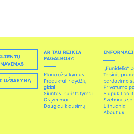
AR TAU REIKIA
INFORMACI
LIENTŲ
PAGALBOS?:
RNAVIMAS
„Funidelia“ p
Mano užsakymas
Teisinis pran
I UŽSAKYMĄ
Produktai ir dydžių
pardavimo s
gidai
Privatumo po
Siuntos ir pristatymai
Slapukų polit
Grąžinimai
Svetainės s
Daugiau klausimų
Lithuania
About us