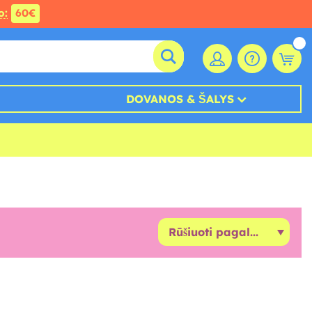
o:
60€
DOVANOS & ŠALYS