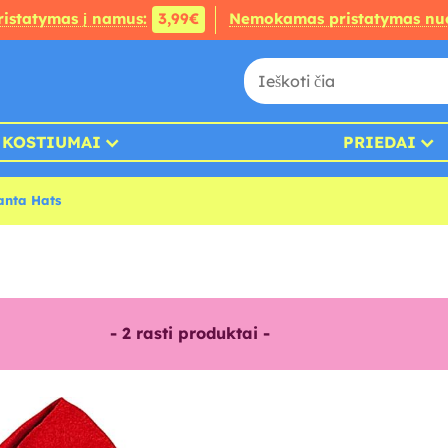
ristatymas į namus:
3,99€
Nemokamas pristatymas nu
KOSTIUMAI
PRIEDAI
anta Hats
-
2
rasti produktai -