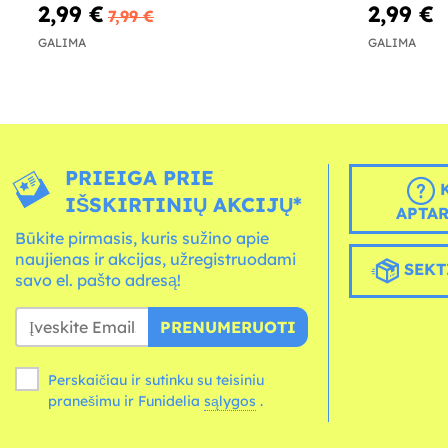
2,99 €
2,99 €
7,99 €
GALIMA
GALIMA
PRIEIGA PRIE
K
IŠSKIRTINIŲ AKCIJŲ*
APTA
Būkite pirmasis, kuris sužino apie
naujienas ir akcijas, užregistruodami
SEKT
savo el. pašto adresą!
PRENUMERUOTI
Perskaičiau ir sutinku su teisiniu
pranešimu ir Funidelia
sąlygos
.