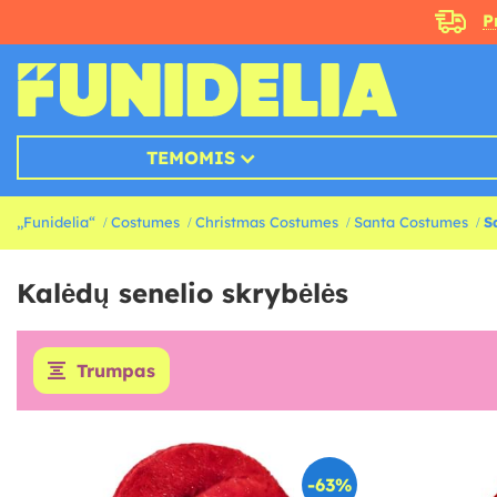
P
TEMOMIS
„Funidelia“
Costumes
Christmas Costumes
Santa Costumes
S
Kalėdų senelio skrybėlės
Trumpas
-63%