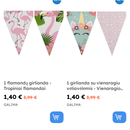
1 flamandų girlianda -
1 girlianda su vienaragiu
Tropiniai flamandai
vėliavėlėmis - Vienaragio
gėlės
1,40 €
1,40 €
3,99 €
3,99 €
GALIMA
GALIMA