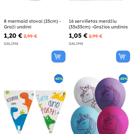
8 mermaid stovai (23cm) -
16 servilletas merdžiu
Graži undinė
(33x33cm) -Gražios undinės
1,20 €
1,05 €
2,99 €
2,99 €
GALIMA
GALIMA
-65%
-65%