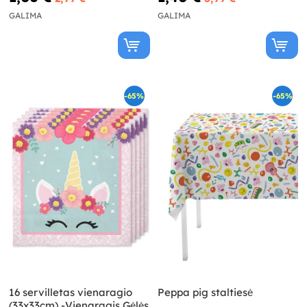
GALIMA
GALIMA
-65%
-65%
16 servilletas vienaragio
Peppa pig staltiesė
(33x33cm) -Vienaragis Gėlės