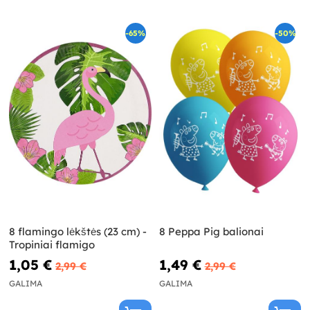
-65%
-50%
8 flamingo lėkštės (23 cm) -
8 Peppa Pig balionai
Tropiniai flamigo
1,05 €
1,49 €
2,99 €
2,99 €
GALIMA
GALIMA