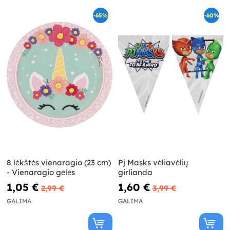
-65%
-60%
8 lėkštės vienaragio (23 cm)
Pj Masks vėliavėlių
- Vienaragio gėlės
girlianda
1,05 €
1,60 €
2,99 €
3,99 €
GALIMA
GALIMA