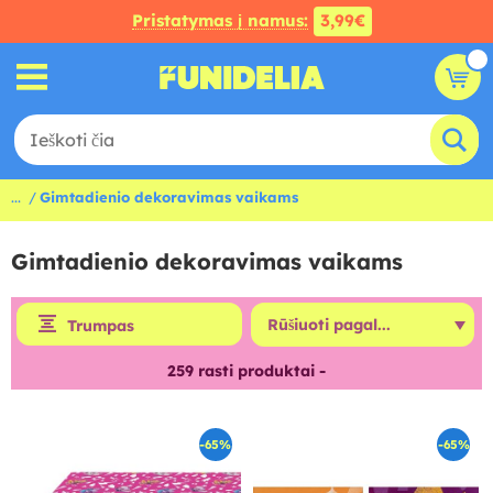
Pristatymas į namus:
3,99€
...
Gimtadienio dekoravimas vaikams
Gimtadienio dekoravimas vaikams
Trumpas
259
rasti produktai -
-65%
-65%