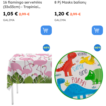
16 flamingo servetėlės
8 Pj Masks balionų
(33x33cm) - Tropiniai
flamengai
1,05 €
1,20 €
2,99 €
2,99 €
GALIMA
GALIMA
-65%
-60%