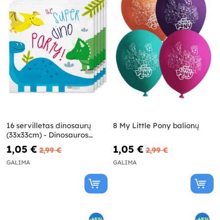
16 servilletas dinosaurų
8 My Little Pony balionų
(33x33cm) - Dinosauros
šventė
1,05 €
1,05 €
2,99 €
2,99 €
GALIMA
GALIMA
-65%
-65%