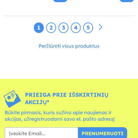
1
2
3
4
5
Peržiūrėti visus produktus
PRIEIGA PRIE IŠSKIRTINIŲ
AKCIJŲ*
Būkite pirmasis, kuris sužino apie naujienas ir
akcijas, užregistruodami savo el. pašto adresą!
PRENUMERUOTI