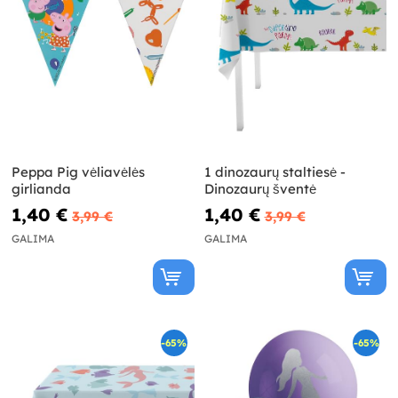
Peppa Pig vėliavėlės
1 dinozaurų staltiesė -
girlianda
Dinozaurų šventė
1,40 €
1,40 €
3,99 €
3,99 €
GALIMA
GALIMA
-65%
-65%