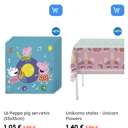
-65%
-65%
16 Peppa pig servetės
Unikorno stalas - Unicorn
(33x33cm)
Flowers
1,05 €
1,40 €
2,99 €
3,99 €