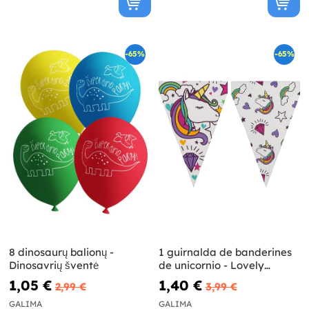
-65%
-65%
8 dinosaurų balionų -
1 guirnalda de banderines
Dinosavrių šventė
de unicornio - Lovely
Unicorn
1,05 €
1,40 €
2,99 €
3,99 €
GALIMA
GALIMA