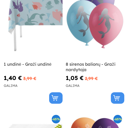
1 undinė - Graži undinė
8 sirenos balionų - Graži
nardytoja
1,40 €
1,05 €
3,99 €
2,99 €
GALIMA
GALIMA
-65%
-65%