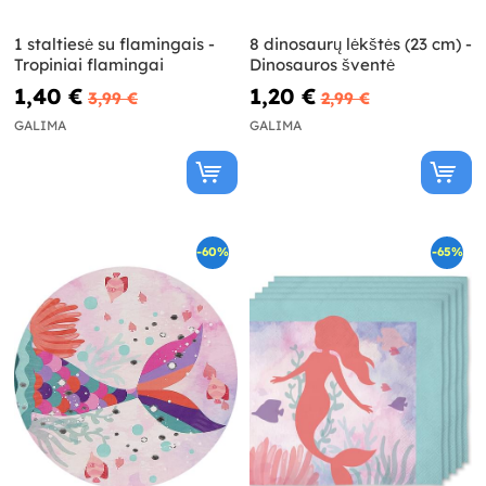
1 staltiesė su flamingais -
8 dinosaurų lėkštės (23 cm) -
Tropiniai flamingai
Dinosauros šventė
1,40 €
1,20 €
3,99 €
2,99 €
GALIMA
GALIMA
-60%
-65%