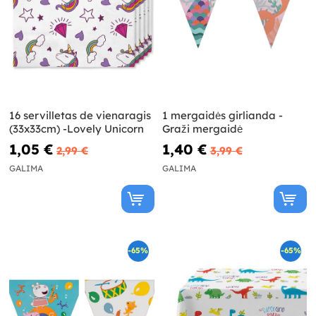
16 servilletas de vienaragis
1 mergaidės girlianda -
(33x33cm) -Lovely Unicorn
Graži mergaidė
1,05 €
1,40 €
2,99 €
3,99 €
GALIMA
GALIMA
-65%
-65%