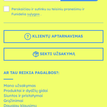
Perskaičiau ir sutinku su teisiniu pranešimu ir
Funidelia
sąlygos
.
KLIENTŲ APTARNAVIMAS
SEKTI UŽSAKYMĄ
AR TAU REIKIA PAGALBOS?:
Mano užsakymas
Produktai ir dydžių gidai
Siuntos ir pristatymai
Grąžinimai
Daugiau klausimų