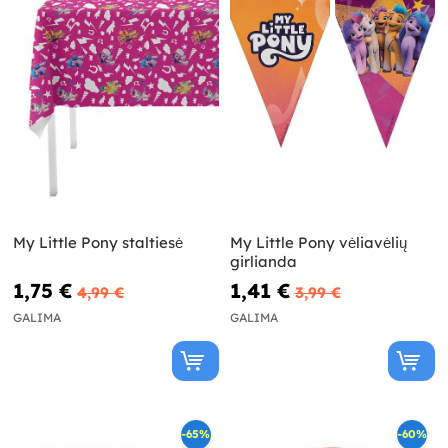
My Little Pony staltiesė
My Little Pony vėliavėlių
girlianda
1,75 €
1,41 €
4,99 €
3,99 €
GALIMA
GALIMA
-65%
-60%