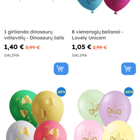
1 girlianda dinosaurų
8 vienaragių balionai -
vėliavėlių - Dinosaurų šalis
Lovely Unicorn
1,40 €
1,05 €
3,99 €
2,99 €
GALIMA
GALIMA
-65%
-65%