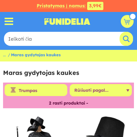
Pristatymas į namus:
3,99€
...
Maras gydytojas kaukes
Maras gydytojas kaukes
Trumpas
2
rasti produktai -