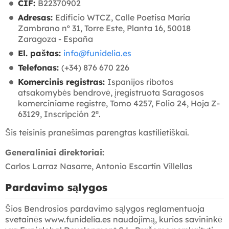
CIF:
B22370902
Adresas:
Edificio WTCZ, Calle Poetisa María
Zambrano nº 31, Torre Este, Planta 16, 50018
Zaragoza - España
El. paštas:
info@funidelia.es
Telefonas:
(+34) 876 670 226
Komercinis registras:
Ispanijos ribotos
atsakomybės bendrovė, įregistruota Saragosos
komerciniame registre, Tomo 4257, Folio 24, Hoja Z-
63129, Inscripción 2ª.
Šis teisinis pranešimas parengtas kastilietiškai.
Generaliniai direktoriai:
Carlos Larraz Nasarre, Antonio Escartín Villellas
Pardavimo sąlygos
Šios Bendrosios pardavimo sąlygos reglamentuoja
svetainės www.funidelia.es naudojimą, kurios savininkė