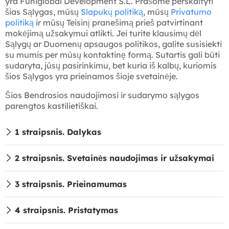
yra Funiglobal Development S.L. Prašome perskaityti
šias Sąlygas, mūsų
Slapukų politiką
, mūsų
Privatumo
politiką
ir mūsų Teisinį pranešimą prieš patvirtinant
mokėjimą užsakymui atlikti. Jei turite klausimų dėl
Sąlygų ar Duomenų apsaugos politikos, galite susisiekti
su mumis per mūsų kontaktinę formą. Sutartis gali būti
sudaryta, jūsų pasirinkimu, bet kuria iš kalbų, kuriomis
šios Sąlygos yra prieinamos šioje svetainėje.
Šios Bendrosios naudojimosi ir sudarymo sąlygos
parengtos kastilietiškai.
1 straipsnis. Dalykas
2 straipsnis. Svetainės naudojimas ir užsakymai
3 straipsnis. Prieinamumas
4 straipsnis. Pristatymas