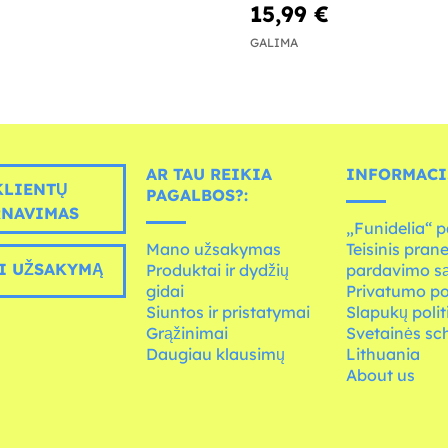
15,99 €
GALIMA
AR TAU REIKIA
INFORMACI
LIENTŲ
PAGALBOS?:
RNAVIMAS
„Funidelia“ p
Mano užsakymas
Teisinis pran
I UŽSAKYMĄ
Produktai ir dydžių
pardavimo s
gidai
Privatumo po
Siuntos ir pristatymai
Slapukų polit
Grąžinimai
Svetainės s
Daugiau klausimų
Lithuania
About us