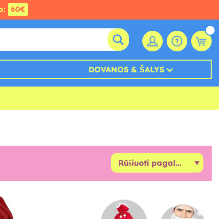
o:
60€
DOVANOS & ŠALYS