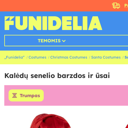
P
TEMOMIS
„Funidelia“
Costumes
Christmas Costumes
Santa Costumes
S
Kalėdų senelio barzdos ir ūsai
Trumpas