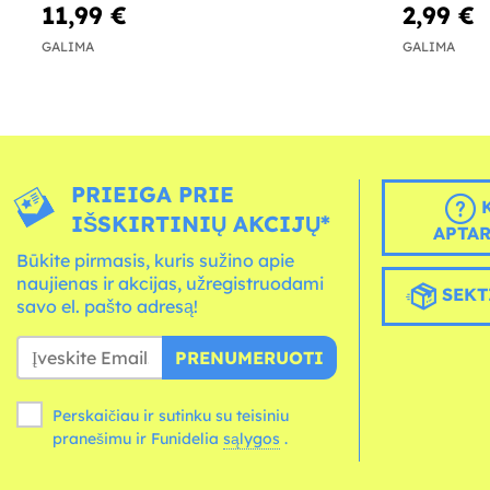
11,99 €
2,99 €
GALIMA
GALIMA
PRIEIGA PRIE
K
IŠSKIRTINIŲ AKCIJŲ*
APTA
Būkite pirmasis, kuris sužino apie
naujienas ir akcijas, užregistruodami
SEKT
savo el. pašto adresą!
PRENUMERUOTI
Perskaičiau ir sutinku su teisiniu
pranešimu ir Funidelia
sąlygos
.