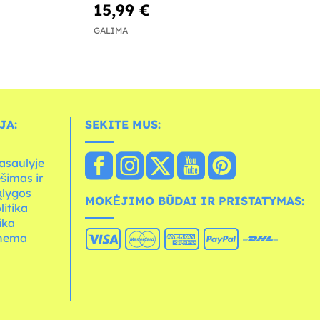
15,99 €
GALIMA
JA:
SEKITE MUS:
asaulyje
ešimas ir
ąlygos
MOKĖJIMO BŪDAI IR PRISTATYMAS:
litika
ika
chema