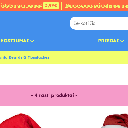
ristatymas į namus:
3,99€
Nemokamas pristatymas nu
KOSTIUMAI
PRIEDAI
anta Beards & Moustaches
-
4
rasti produktai -