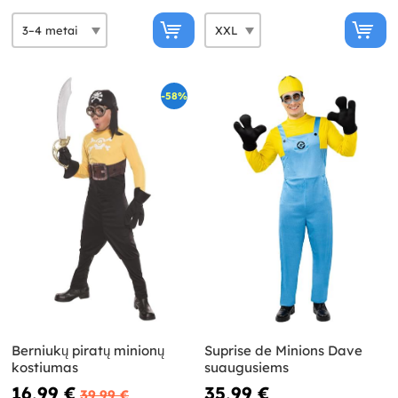
-58%
Berniukų piratų minionų
Suprise de Minions Dave
kostiumas
suaugusiems
16,99 €
35,99 €
39,99 €