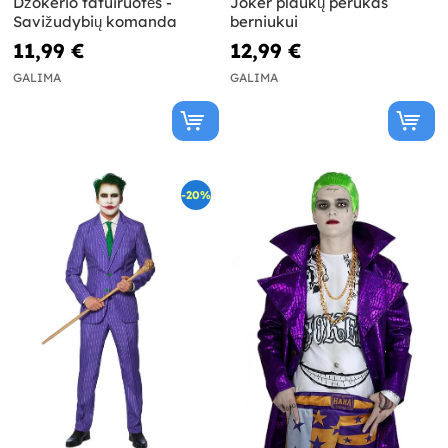
Džokerio tatuiruotės -
Joker plaukų perukas
Savižudybių komanda
berniukui
11,99 €
12,99 €
GALIMA
GALIMA
-20%