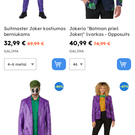
Suitmaster Joker kostiumas
Jokerio "Batman prieš
berniukams
Jokerį" švarkas - Opposuits
32,99 €
40,99 €
49,99 €
74,99 €
GALIMA
GALIMA
-46%
-47%