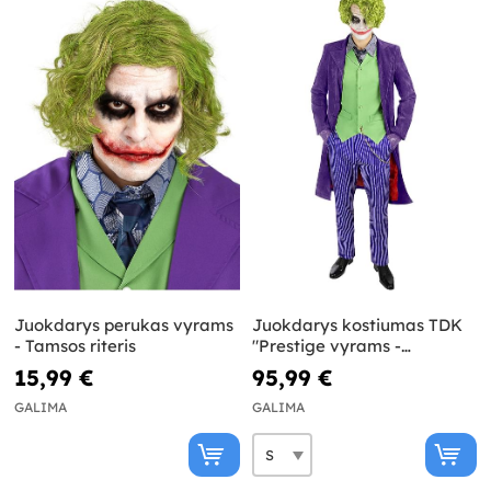
Juokdarys perukas vyrams
Juokdarys kostiumas TDK
- Tamsos riteris
"Prestige vyrams -
Betmenas
15,99 €
95,99 €
GALIMA
GALIMA