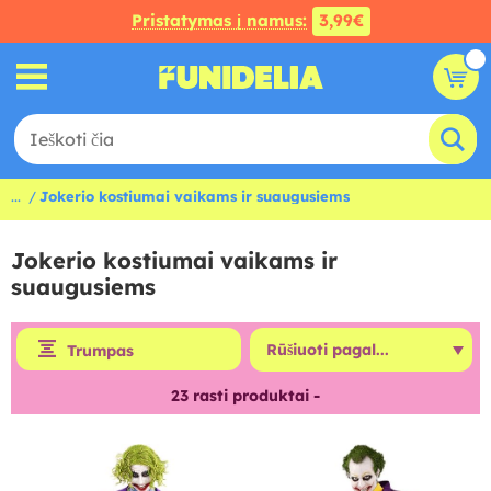
Pristatymas į namus:
3,99€
...
Jokerio kostiumai vaikams ir suaugusiems
Jokerio kostiumai vaikams ir
suaugusiems
Trumpas
23
rasti produktai -