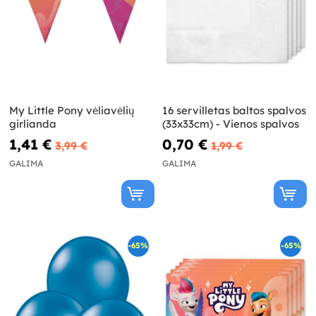
My Little Pony vėliavėlių
16 servilletas baltos spalvos
girlianda
(33x33cm) - Vienos spalvos
1,41 €
0,70 €
3,99 €
1,99 €
GALIMA
GALIMA
-65%
-65%