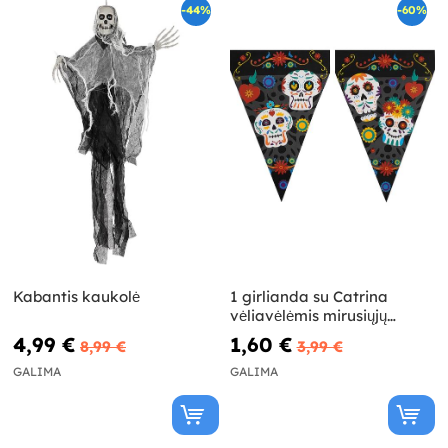
-44%
-60%
Kabantis kaukolė
1 girlianda su Catrina
vėliavėlėmis mirusiųjų
dienai
4,99 €
1,60 €
8,99 €
3,99 €
GALIMA
GALIMA