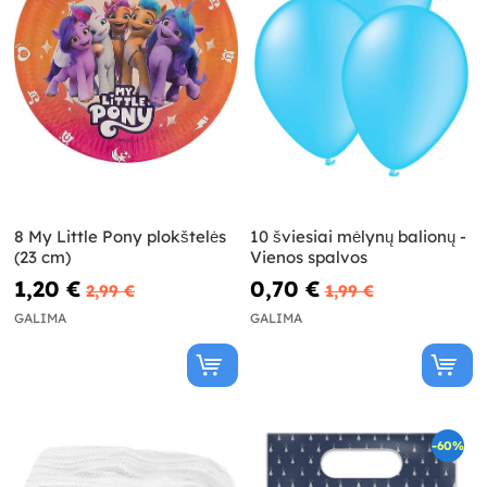
8 My Little Pony plokštelės
10 šviesiai mėlynų balionų -
(23 cm)
Vienos spalvos
1,20 €
0,70 €
2,99 €
1,99 €
GALIMA
GALIMA
-60%