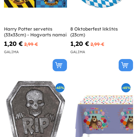
Harry Potter servetės
8 Oktoberfest lėkštės
(33x33cm) - Hogvarts namai
(23cm)
1,20 €
1,20 €
2,99 €
2,99 €
GALIMA
GALIMA
-63%
-65%