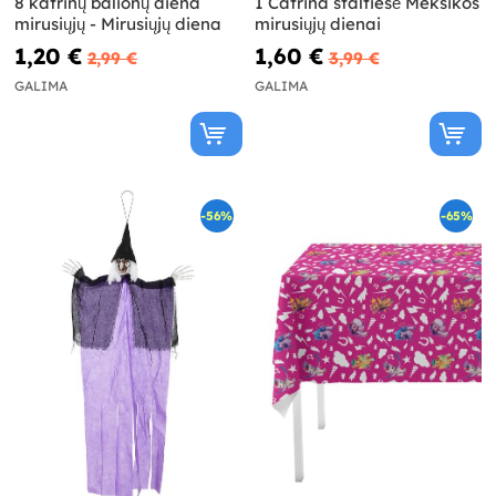
8 katrinų balionų diena
1 Catrina staltiesė Meksikos
mirusiųjų - Mirusiųjų diena
mirusiųjų dienai
1,20 €
1,60 €
2,99 €
3,99 €
GALIMA
GALIMA
-56%
-65%