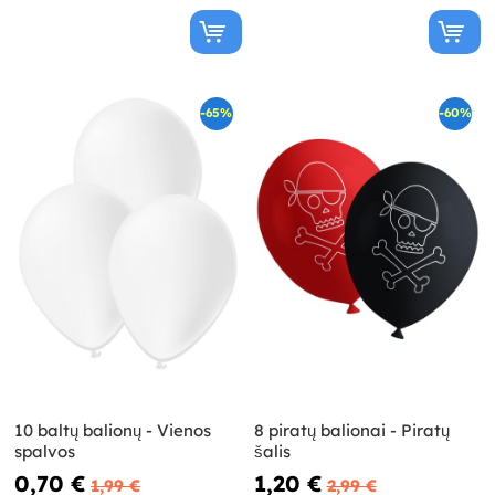
-65%
-60%
10 baltų balionų - Vienos
8 piratų balionai - Piratų
spalvos
šalis
0,70 €
1,20 €
1,99 €
2,99 €