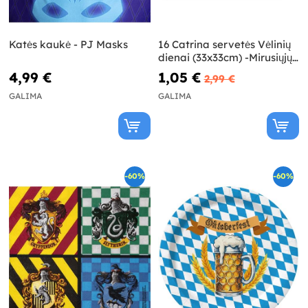
Katės kaukė - PJ Masks
16 Catrina servetės Vėlinių
dienai (33x33cm) -Mirusiųjų
diena
4,99 €
1,05 €
2,99 €
GALIMA
GALIMA
-60%
-60%