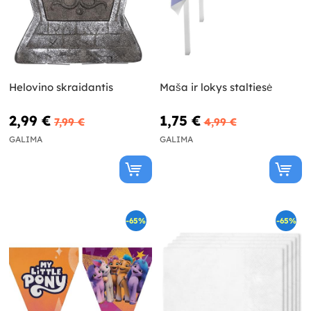
Helovino skraidantis
Maša ir lokys staltiesė
2,99 €
1,75 €
7,99 €
4,99 €
GALIMA
GALIMA
-65%
-65%