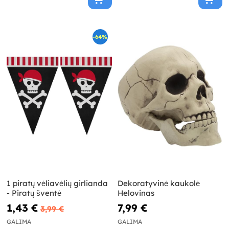
-64%
1 piratų vėliavėlių girlianda
Dekoratyvinė kaukolė
- Piratų šventė
Helovinas
1,43 €
7,99 €
3,99 €
GALIMA
GALIMA