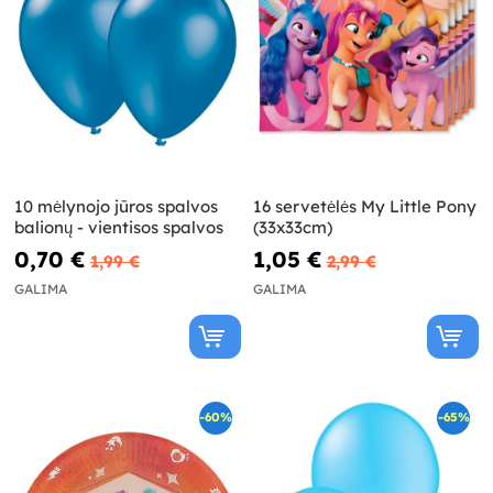
10 mėlynojo jūros spalvos
16 servetėlės My Little Pony
balionų - vientisos spalvos
(33x33cm)
0,70 €
1,05 €
1,99 €
2,99 €
GALIMA
GALIMA
-60%
-65%