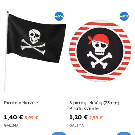
-65%
-60%
Pirato vėliavėlė
8 piratų lėkščių (23 cm) -
Piratų šventė
1,40 €
1,20 €
3,99 €
2,99 €
GALIMA
GALIMA