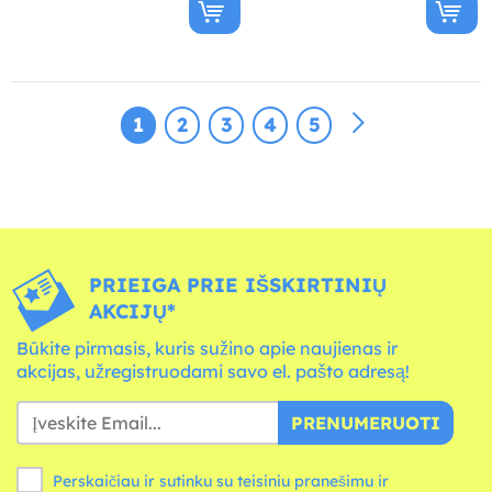
1
2
3
4
5
PRIEIGA PRIE IŠSKIRTINIŲ
AKCIJŲ*
Būkite pirmasis, kuris sužino apie naujienas ir
akcijas, užregistruodami savo el. pašto adresą!
PRENUMERUOTI
Perskaičiau ir sutinku su teisiniu pranešimu ir