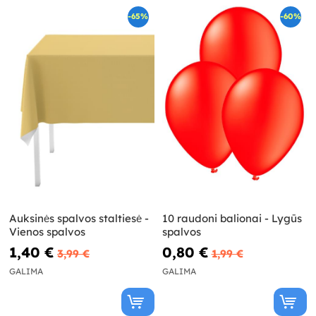
-65%
-60%
Auksinės spalvos staltiesė -
10 raudoni balionai - Lygūs
Vienos spalvos
spalvos
1,40 €
0,80 €
3,99 €
1,99 €
GALIMA
GALIMA