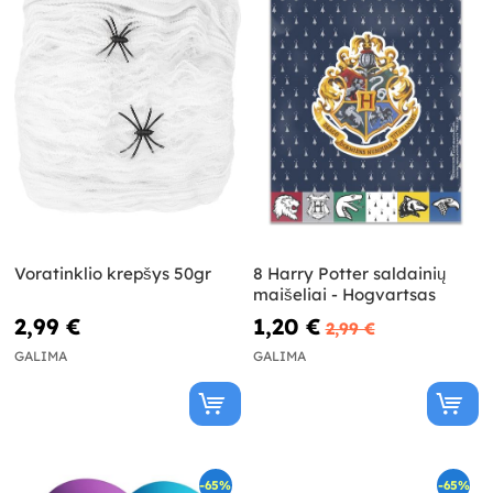
Voratinklio krepšys 50gr
8 Harry Potter saldainių
maišeliai - Hogvartsas
2,99 €
1,20 €
2,99 €
GALIMA
GALIMA
-65%
-65%