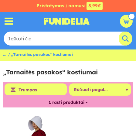
Pristatymas į namus:
3,99€
...
„Tarnaitės pasakos“ kostiumai
„Tarnaitės pasakos“ kostiumai
Trumpas
1
rasti produktai -