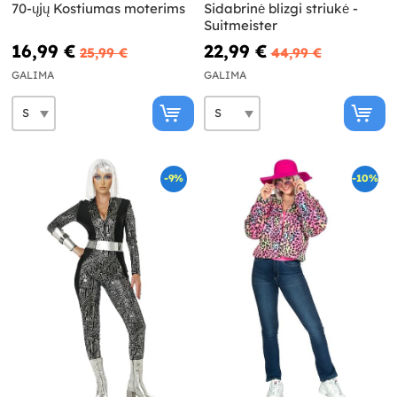
70-ųjų Kostiumas moterims
Sidabrinė blizgi striukė -
Suitmeister
16,99 €
22,99 €
25,99 €
44,99 €
GALIMA
GALIMA
-9%
-10%