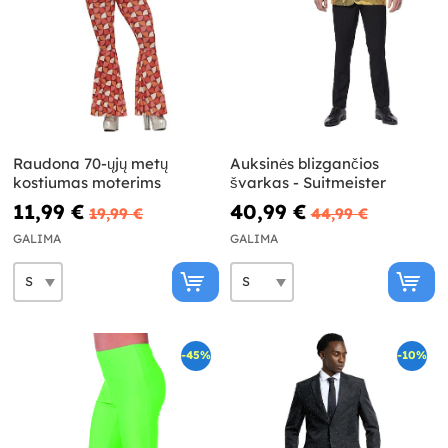
Raudona 70-ųjų metų
Auksinės blizgančios
kostiumas moterims
švarkas - Suitmeister
11,99 €
40,99 €
19,99 €
44,99 €
GALIMA
GALIMA
-45%
-10%