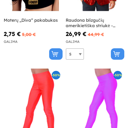
Moterų „Diva“ pakabukas
Raudona blizgučių
amerikietiška striukė -
Suitmeister
2,75 €
26,99 €
5,00 €
44,99 €
GALIMA
GALIMA
-50%
-50%