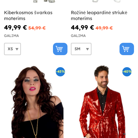
Kiberkosmos švarkas
Rožinė leopardinė striukė
moterims
moterims
49,99 €
44,99 €
54,99 €
49,99 €
GALIMA
GALIMA
-45%
-40%