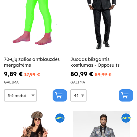
70-ųjų žalios antblauzdės
Juodas blizgantis
mergaitėms
kostiumas - Opposuits
9,89 €
80,99 €
17,99 €
89,99 €
GALIMA
GALIMA
-42%
-50%