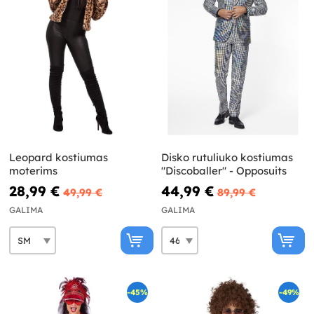
Leopard kostiumas
Disko rutuliuko kostiumas
moterims
"Discoballer" - Opposuits
28,99 €
44,99 €
49,99 €
89,99 €
GALIMA
GALIMA
-45%
-49%