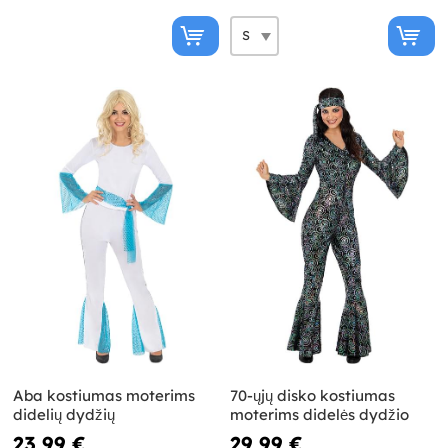
Aba kostiumas moterims
70-ųjų disko kostiumas
didelių dydžių
moterims didelės dydžio
23,99 €
29,99 €