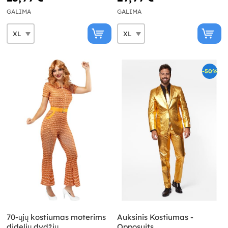
GALIMA
GALIMA
-50%
70-ųjų kostiumas moterims
Auksinis Kostiumas -
didelių dydžių
Opposuits