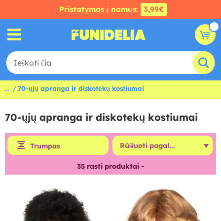
Pristatymas į namus:
3,99€
...
70-ųjų apranga ir diskotekų kostiumai
70-ųjų apranga ir diskotekų kostiumai
Trumpas
35
rasti produktai -