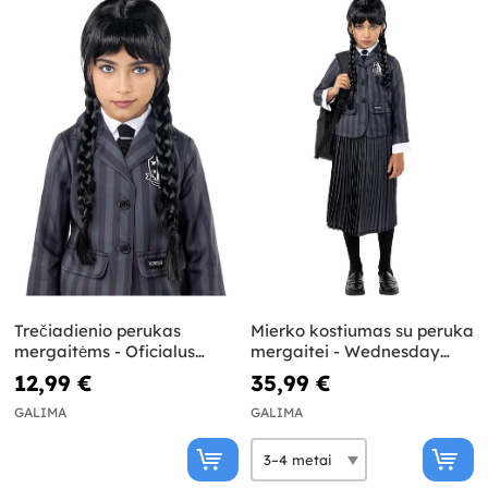
Trečiadienio perukas
Mierko kostiumas su peruka
mergaitėms - Oficialus
mergaitei - Wednesday
Netflix
Oficiali Netflix
12,99 €
35,99 €
GALIMA
GALIMA