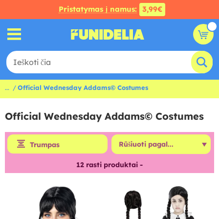
Pristatymas į namus:
3,99€
...
Official Wednesday Addams© Costumes
Official Wednesday Addams© Costumes
Trumpas
12
rasti produktai -