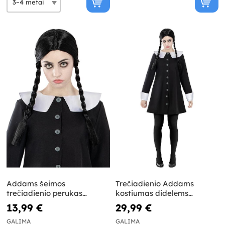
Addams šeimos
Trečiadienio Addams
trečiadienio perukas
kostiumas didelėms
moterims
moterims - Addams šeima
13,99 €
29,99 €
GALIMA
GALIMA