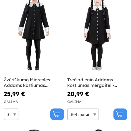
Žvėriškumo Miércoles
Trečiadienio Addams
Addams kostiumas
kostiumas mergaitei -
moterims - Addams šeima
Addams šeima
25,99 €
20,99 €
GALIMA
GALIMA