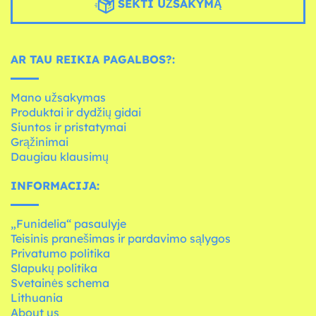
SEKTI UŽSAKYMĄ
AR TAU REIKIA PAGALBOS?:
Mano užsakymas
Produktai ir dydžių gidai
Siuntos ir pristatymai
Grąžinimai
Daugiau klausimų
INFORMACIJA:
„Funidelia“ pasaulyje
Teisinis pranešimas ir pardavimo sąlygos
Privatumo politika
Slapukų politika
Svetainės schema
Lithuania
About us