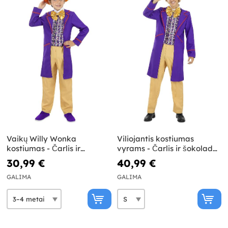
Vaikų Willy Wonka
Viliojantis kostiumas
kostiumas - Čarlis ir
vyrams - Čarlis ir šokolado
šokolado fabrikas
fabrikas
30,99 €
40,99 €
GALIMA
GALIMA