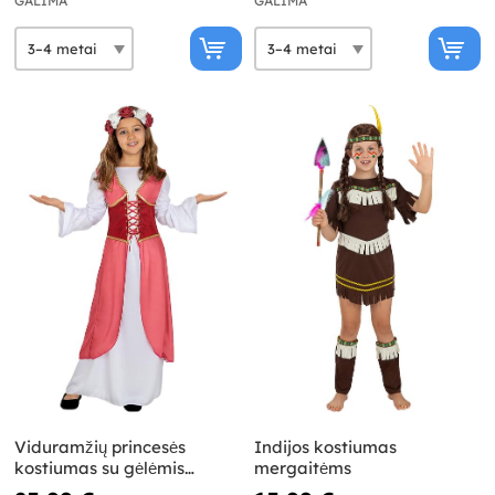
GALIMA
GALIMA
Viduramžių princesės
Indijos kostiumas
kostiumas su gėlėmis
mergaitėms
mergaitei