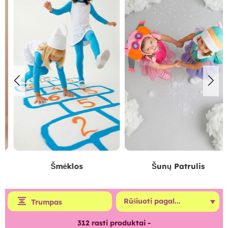
Šmėklos
Šunų Patrulis
Trumpas
312
rasti produktai -