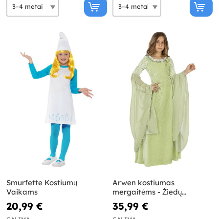
Smurfette Kostiumų
Arwen kostiumas
Vaikams
mergaitėms - Žiedų
Valdovas
20,99 €
35,99 €