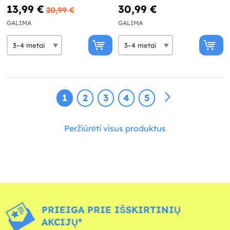
13,99 €
30,99 €
20,99 €
GALIMA
GALIMA
1
2
3
4
5
Peržiūrėti visus produktus
PRIEIGA PRIE IŠSKIRTINIŲ
AKCIJŲ*