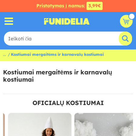
Pristatymas į namus:
3,99€
...
Kostiumai mergaitėms ir karnavalų kostiumai
Kostiumai mergaitėms ir karnavalų
kostiumai
OFICIALŲ KOSTIUMAI