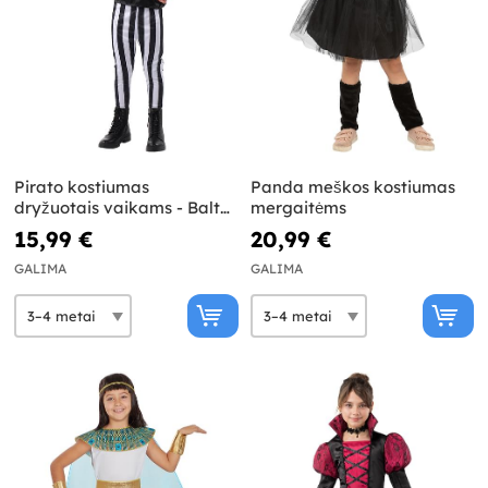
Pirato kostiumas
Panda meškos kostiumas
dryžuotais vaikams - Balta
mergaitėms
ir juoda kolekcija
15,99 €
20,99 €
GALIMA
GALIMA