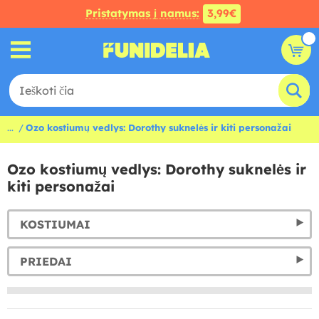
Pristatymas į namus:
3,99€
...
Ozo kostiumų vedlys: Dorothy suknelės ir kiti personažai
Ozo kostiumų vedlys: Dorothy suknelės ir
kiti personažai
KOSTIUMAI
PRIEDAI