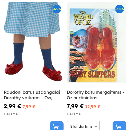
-63%
-38%
Raudoni batus uždangalai
Dorothy batų mergaitėms -
Dorothy vaikams - Ozų
Oz burtininkas
burtininkas
2,99 €
7,99 €
7,99 €
12,99 €
GALIMA
GALIMA