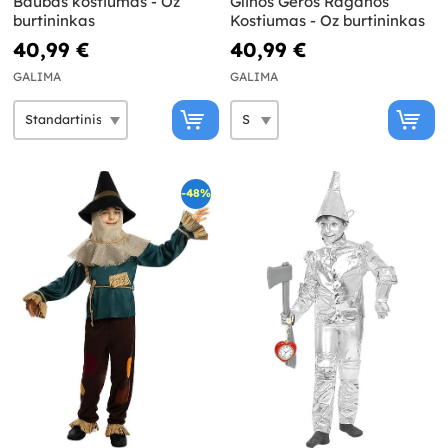
Baubas kostiumas - Oz
Glinos Geros Raganos
burtininkas
Kostiumas - Oz burtininkas
40,99 €
40,99 €
GALIMA
GALIMA
-48%