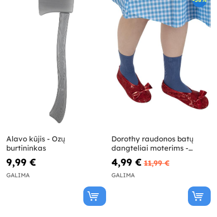
Alavo kūjis - Ozų
Dorothy raudonos batų
burtininkas
dangteliai moterims -
Viskas apie Oz
9,99 €
4,99 €
11,99 €
GALIMA
GALIMA