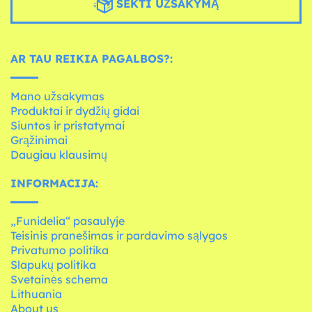
SEKTI UŽSAKYMĄ
AR TAU REIKIA PAGALBOS?:
Mano užsakymas
Produktai ir dydžių gidai
Siuntos ir pristatymai
Grąžinimai
Daugiau klausimų
INFORMACIJA:
„Funidelia“ pasaulyje
Teisinis pranešimas ir pardavimo sąlygos
Privatumo politika
Slapukų politika
Svetainės schema
Lithuania
About us