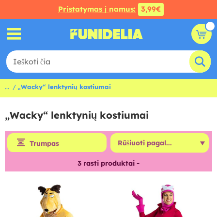
Pristatymas į namus:
3,99€
...
„Wacky“ lenktynių kostiumai
„Wacky“ lenktynių kostiumai
Trumpas
3
rasti produktai -