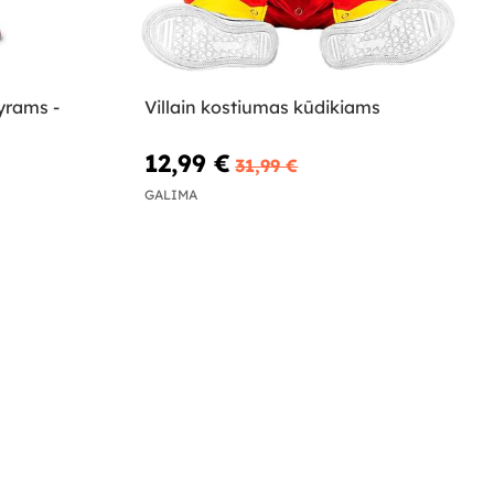
yrams -
Villain kostiumas kūdikiams
12,99 €
31,99 €
GALIMA