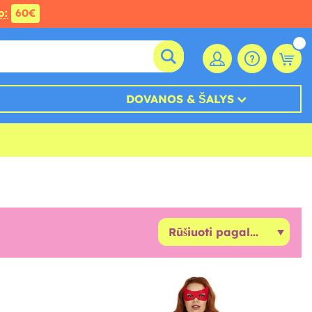
o:
60€
DOVANOS & ŠALYS