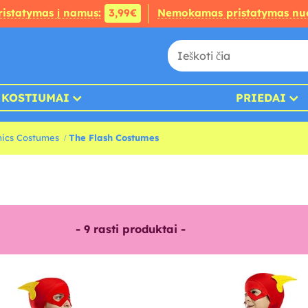
ristatymas į namus:
3,99€
Nemokamas pristatymas nu
KOSTIUMAI
PRIEDAI
ics Costumes
The Flash Costumes
-
9
rasti produktai -