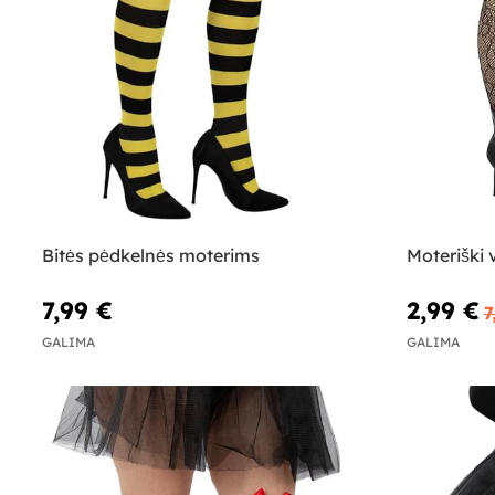
Bitės pėdkelnės moterims
Moteriški 
7,99 €
2,99 €
7
GALIMA
GALIMA