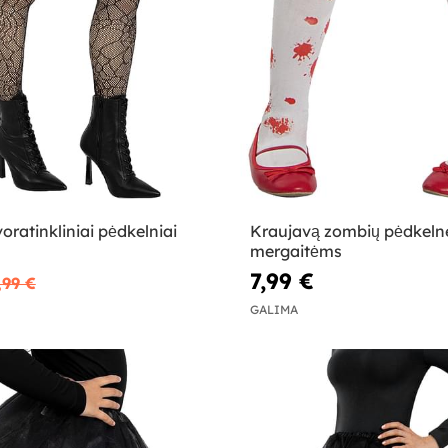
voratinkliniai pėdkelniai
Kraujavą zombių pėdkeln
mergaitėms
7,99 €
,99 €
GALIMA