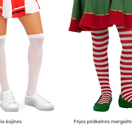
lio kojinės
Fėjos pėdkelnės mergait