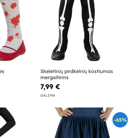
es
Skeletinių pėdkelnių kostiumas
mergaitėms
7,99 €
GALIMA
-65%