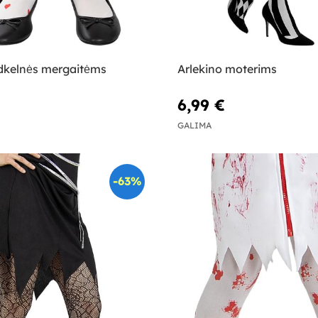
ėdkelnės mergaitėms
Arlekino moterims
6,99 €
GALIMA
-63%