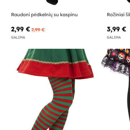
Raudoni pėdkelnių su kaspinu
Rožiniai š
2,99 €
3,99 €
7,99 €
GALIMA
GALIMA