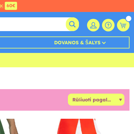
o:
60€
DOVANOS & ŠALYS