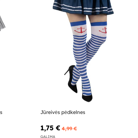
s
Jūreivės pėdkelnes
1,75 €
4,99 €
GALIMA