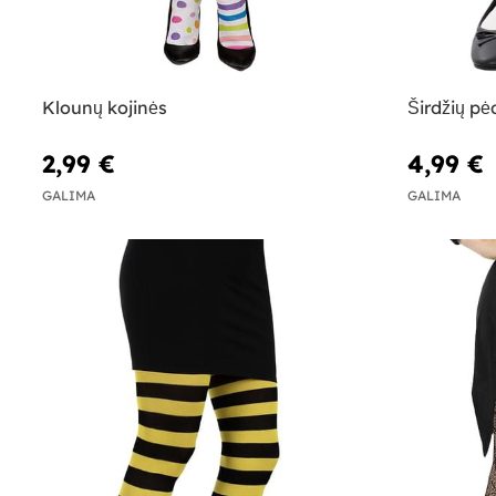
Klounų kojinės
Širdžių p
2,99 €
4,99 €
GALIMA
GALIMA