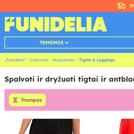
P
TEMOMIS
„Funidelia“
Costumes
Accessories
Tights & Leggings
Spalvoti ir dryžuoti tigtai ir antb
Trumpas