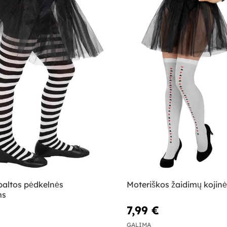
baltos pėdkelnės
Moteriškos žaidimų kojinė
ms
7,99 €
GALIMA