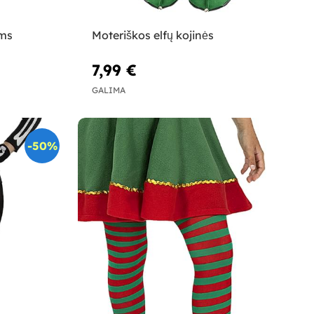
ims
Moteriškos elfų kojinės
7,99 €
GALIMA
-50%