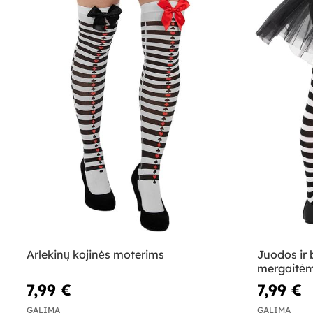
Arlekinų kojinės moterims
Juodos ir 
mergaitė
7,99 €
7,99 €
GALIMA
GALIMA