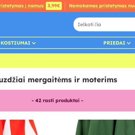
ristatymas į namus:
3,99€
Nemokamas pristatymas nu
KOSTIUMAI
PRIEDAI
lauzdžiai mergaitėms ir moterims
-
42
rasti produktai -