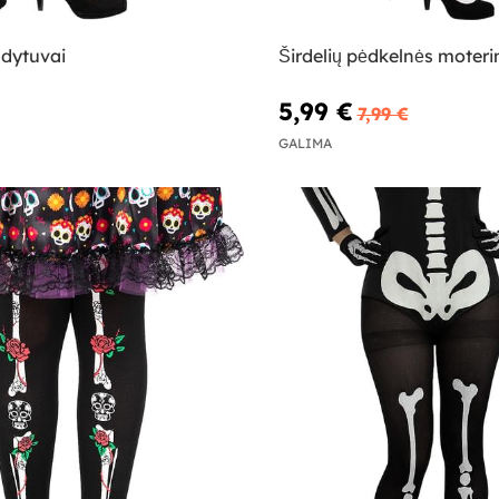
ildytuvai
Širdelių pėdkelnės moter
5,99 €
7,99 €
GALIMA