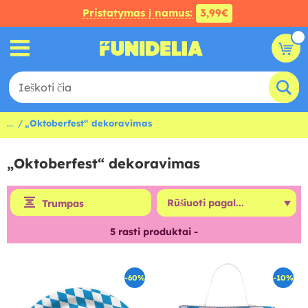
Pristatymas į namus:
3,99€
...
„Oktoberfest“ dekoravimas
„Oktoberfest“ dekoravimas
Trumpas
5
rasti produktai -
-60%
-10%