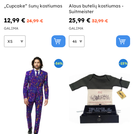
„Cupcake“ šunų kostiumas
Alaus butelių kostiumas -
Suitmeister
12,99 €
25,99 €
24,99 €
32,99 €
GALIMA
GALIMA
-56%
-15%