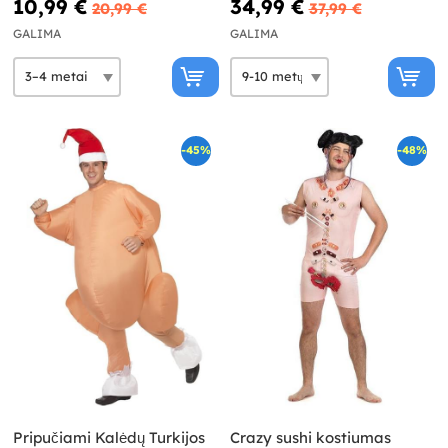
10,99 €
34,99 €
20,99 €
37,99 €
GALIMA
GALIMA
-45%
-48%
Pripučiami Kalėdų Turkijos
Crazy sushi kostiumas