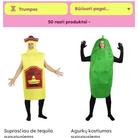
Trumpas
50
rasti produktai -
Suprasčiau de tequila
Agurkų kostiumas
suaugusiems
suaugusiems