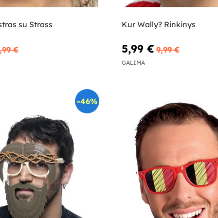
stras su Strass
Kur Wally? Rinkinys
5,99 €
,99 €
9,99 €
GALIMA
-46%