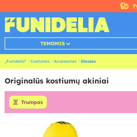
P
TEMOMIS
„Funidelia“
Costumes
Accessories
Glasses
Originalūs kostiumų akiniai
Trumpas