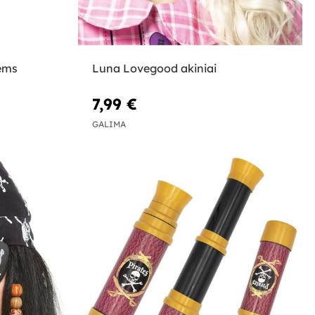
ems
Luna Lovegood akiniai
7,99 €
GALIMA