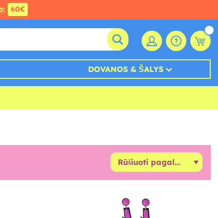
o:
60€
DOVANOS & ŠALYS