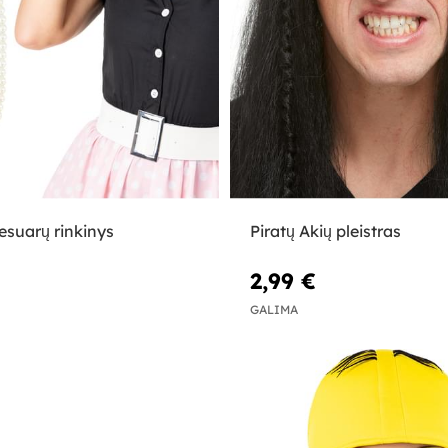
esuarų rinkinys
Piratų Akių pleistras
2,99 €
GALIMA