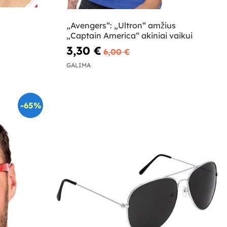
„Avengers“: „Ultron“ amžius
„Captain America“ akiniai vaikui
3,30 €
6,00 €
GALIMA
-65%