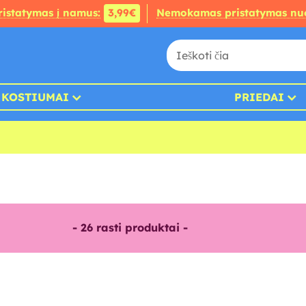
ristatymas į namus:
3,99€
Nemokamas pristatymas nu
KOSTIUMAI
PRIEDAI
-
26
rasti produktai -