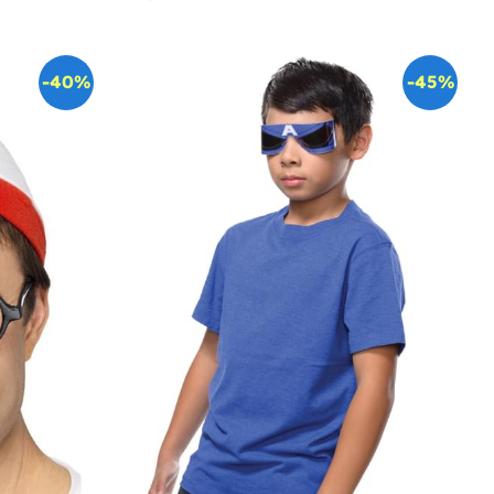
-40%
-45%