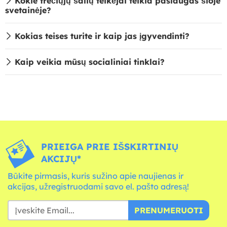
Kokie trečiųjų šalių teikėjai teikia paslaugas šioje
svetainėje?
Kokias teises turite ir kaip jas įgyvendinti?
Kaip veikia mūsų socialiniai tinklai?
PRIEIGA PRIE IŠSKIRTINIŲ
AKCIJŲ*
Būkite pirmasis, kuris sužino apie naujienas ir
akcijas, užregistruodami savo el. pašto adresą!
PRENUMERUOTI