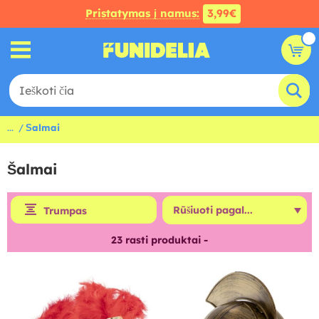
Pristatymas į namus:
3,99€
...
Šalmai
Šalmai
Trumpas
23
rasti produktai -