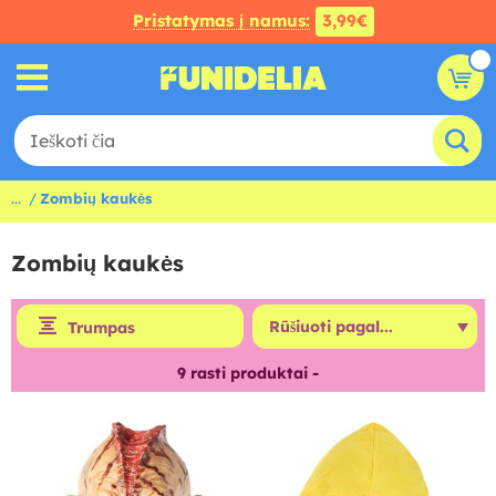
Pristatymas į namus:
3,99€
...
Zombių kaukės
Zombių kaukės
Trumpas
9
rasti produktai -