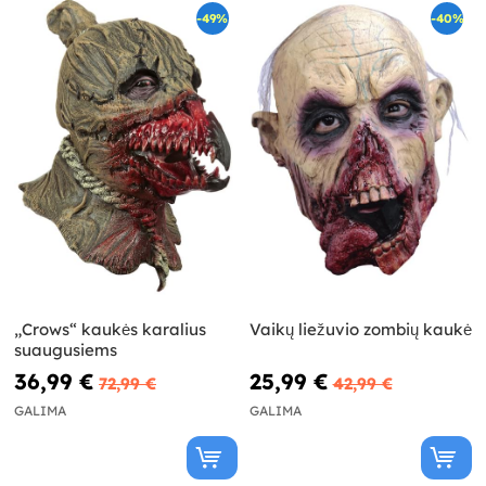
-49%
-40%
„Crows“ kaukės karalius
Vaikų liežuvio zombių kaukė
suaugusiems
36,99 €
25,99 €
72,99 €
42,99 €
GALIMA
GALIMA