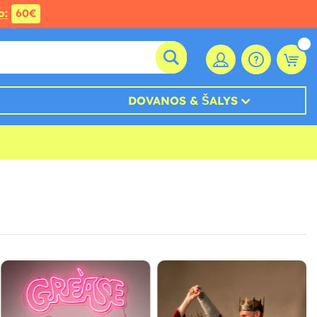
o:
60€
DOVANOS & ŠALYS