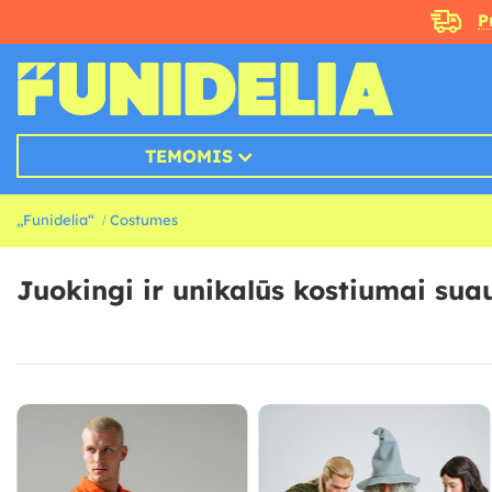
P
TEMOMIS
„Funidelia“
Costumes
Juokingi ir unikalūs kostiumai su