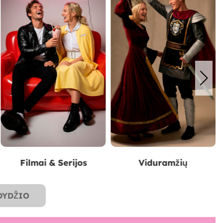
Viduramžių
Originalūs & Linksmi
DYDŽIO