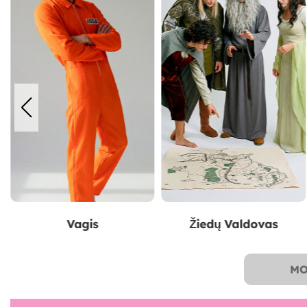
Žiedų Valdovas
Peaky Blinders
MO