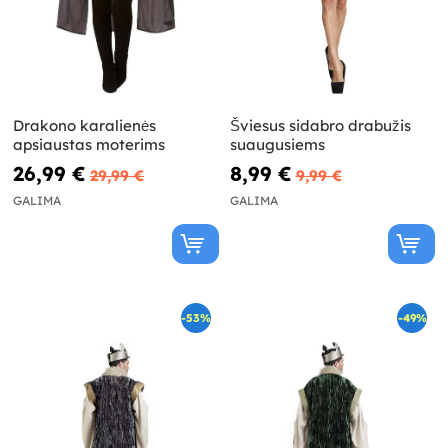
Drakono karalienės
Šviesus sidabro drabužis
apsiaustas moterims
suaugusiems
26,99 €
8,99 €
29,99 €
9,99 €
GALIMA
GALIMA
-53%
-49%