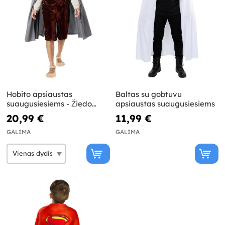
Hobito apsiaustas
Baltas su gobtuvu
suaugusiesiems - Žiedo
apsiaustas suaugusiesiems
valdovas
20,99 €
11,99 €
GALIMA
GALIMA