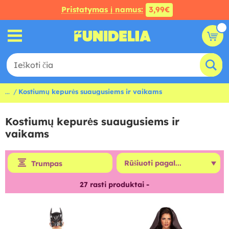
Pristatymas į namus:
3,99€
...
Kostiumų kepurės suaugusiems ir vaikams
Kostiumų kepurės suaugusiems ir
vaikams
Trumpas
27
rasti produktai -