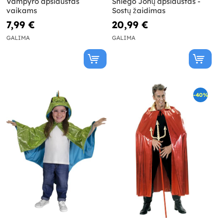
Vampyro apsiaustas
Sniego Jonų apsiaustas -
vaikams
Sostų žaidimas
7,99 €
20,99 €
GALIMA
GALIMA
-40%