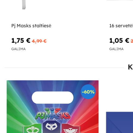
Pj Masks staltiesė
16 servetė
1,75 €
1,05 €
4,99 €
2
GALIMA
GALIMA
K
-60%