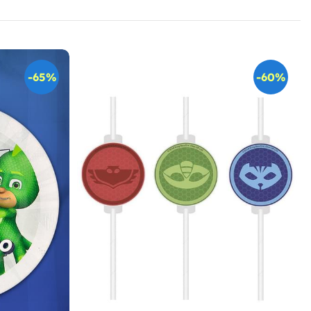
-65%
-60%