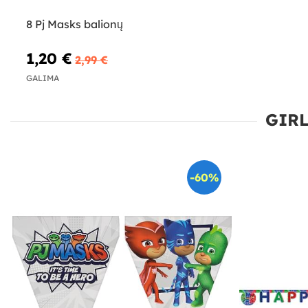
8 Pj Masks balionų
1,20 €
2,99 €
GALIMA
GIR
-60%