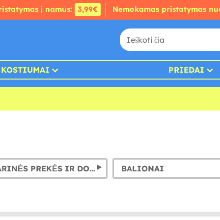
ristatymas į namus:
3,99€
Nemokamas pristatymas nu
KOSTIUMAI
PRIEDAI
KANCELIARINĖS PREKĖS IR DOVANOS
BALIONAI