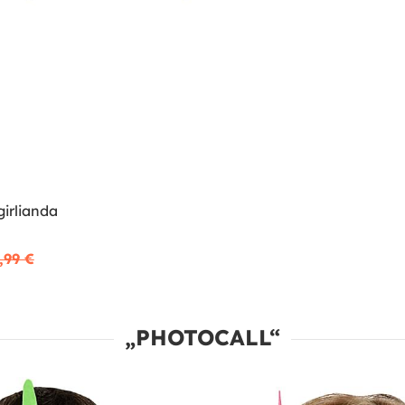
irlianda
,99 €
„PHOTOCALL“