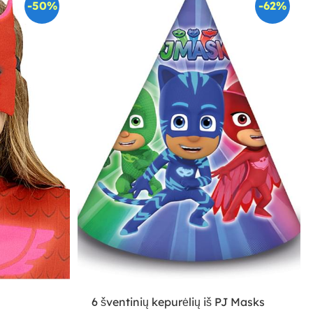
-50%
-62%
6 šventinių kepurėlių iš PJ Masks