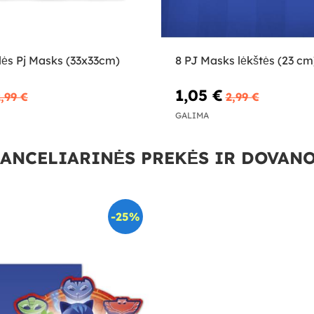
lės Pj Masks (33x33cm)
8 PJ Masks lėkštės (23 cm
1,05 €
,99 €
2,99 €
GALIMA
ANCELIARINĖS PREKĖS IR DOVAN
-25%