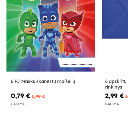
6 PJ Masks skanėstų maišelių
6 apskritų
rinkinys
0,79 €
2,99 €
1,99 €
3
GALIMA
GALIMA