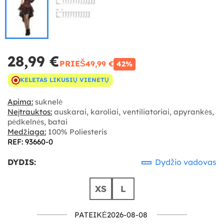
28,99 €
PRIEŠ
49,99 €
42%
KELETAS LIKUSIŲ VIENETŲ
Apima:
suknelė
Neįtrauktos:
auskarai, karoliai, ventiliatoriai, apyrankės,
pėdkelnės, batai
Medžiaga:
100% Poliesteris
REF: 93660-0
DYDIS:
Dydžio vadovas
XS
L
PATEIKĖ2026-08-08