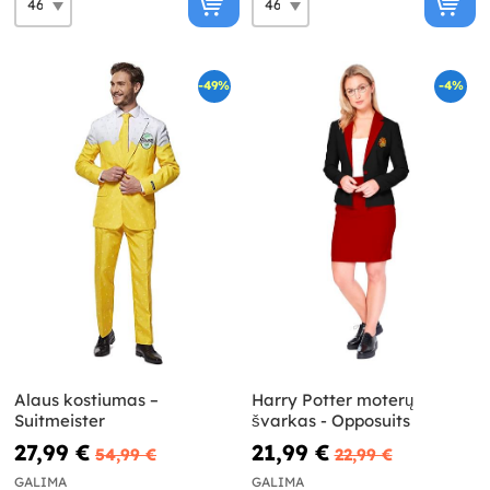
-49%
-4%
Alaus kostiumas –
Harry Potter moterų
Suitmeister
švarkas - Opposuits
27,99 €
21,99 €
54,99 €
22,99 €
GALIMA
GALIMA