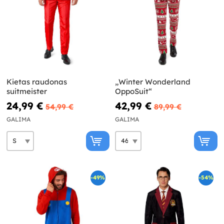
Kietas raudonas
„Winter Wonderland
suitmeister
OppoSuit“
24,99 €
42,99 €
54,99 €
89,99 €
GALIMA
GALIMA
-49%
-54%