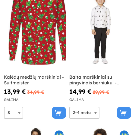
Kalėdų medžių marškiniai -
Balta marškiniai su
Suitmeister
pingvinais berniukui -
Opposuits
13,99 €
14,99 €
34,99 €
29,99 €
GALIMA
GALIMA
-61%
-61%