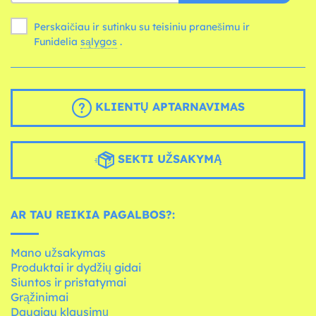
Perskaičiau ir sutinku su teisiniu pranešimu ir
Funidelia
sąlygos
.
KLIENTŲ APTARNAVIMAS
SEKTI UŽSAKYMĄ
AR TAU REIKIA PAGALBOS?:
Mano užsakymas
Produktai ir dydžių gidai
Siuntos ir pristatymai
Grąžinimai
Daugiau klausimų