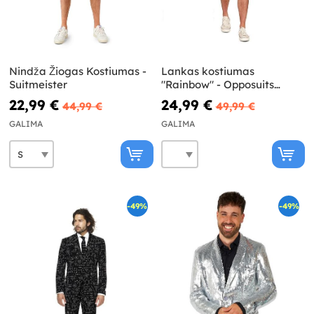
Nindža Žiogas Kostiumas -
Lankas kostiumas
Suitmeister
"Rainbow" - Opposuits
(Vasaros leidimas)
22,99 €
24,99 €
44,99 €
49,99 €
GALIMA
GALIMA
-49%
-49%