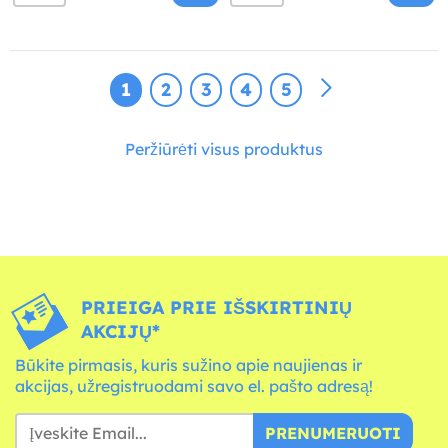
1
2
3
4
5
Peržiūrėti visus produktus
PRIEIGA PRIE IŠSKIRTINIŲ
AKCIJŲ*
Būkite pirmasis, kuris sužino apie naujienas ir
akcijas, užregistruodami savo el. pašto adresą!
PRENUMERUOTI