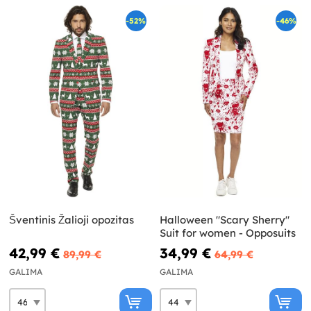
-52%
-46%
Šventinis Žalioji opozitas
Halloween "Scary Sherry"
Suit for women - Opposuits
42,99 €
34,99 €
89,99 €
64,99 €
GALIMA
GALIMA