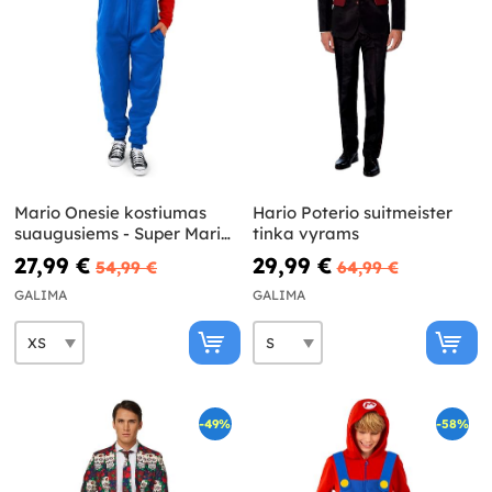
Mario Onesie kostiumas
Hario Poterio suitmeister
suaugusiems - Super Mario
tinka vyrams
Bros
27,99 €
29,99 €
54,99 €
64,99 €
GALIMA
GALIMA
-49%
-58%