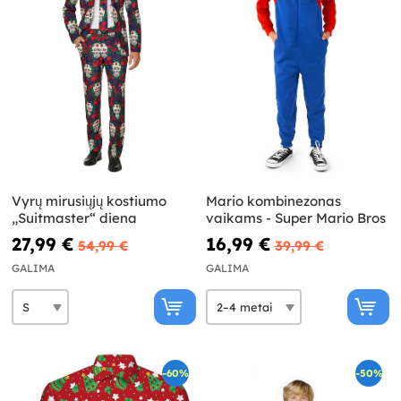
Vyrų mirusiųjų kostiumo
Mario kombinezonas
„Suitmaster“ diena
vaikams - Super Mario Bros
27,99 €
16,99 €
54,99 €
39,99 €
GALIMA
GALIMA
-60%
-50%