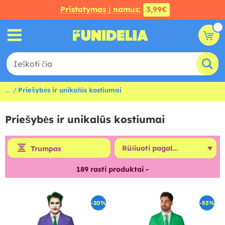
Pristatymas į namus:
3,99€
...
Priešybės ir unikalūs kostiumai
Priešybės ir unikalūs kostiumai
Trumpas
189
rasti produktai -
-20%
-55%