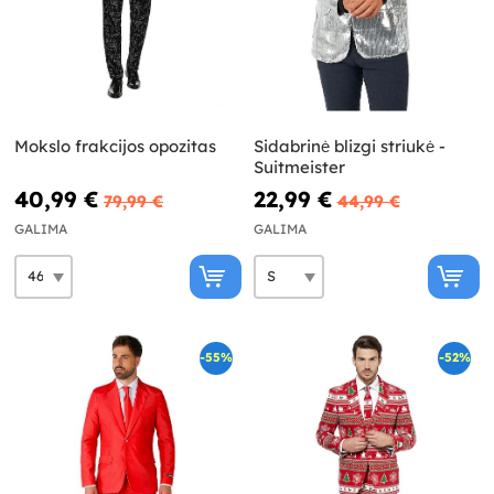
Mokslo frakcijos opozitas
Sidabrinė blizgi striukė -
Suitmeister
40,99 €
22,99 €
79,99 €
44,99 €
GALIMA
GALIMA
-55%
-52%