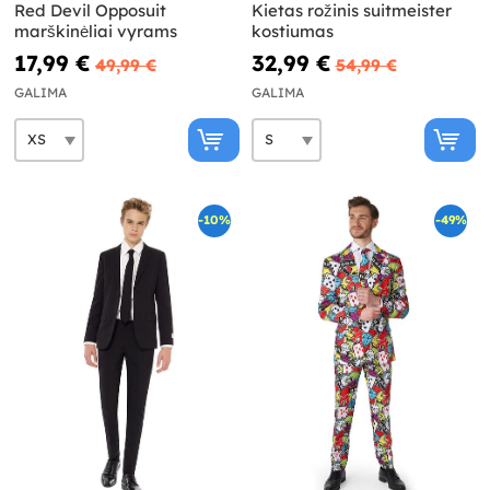
Red Devil Opposuit
Kietas rožinis suitmeister
marškinėliai vyrams
kostiumas
17,99 €
32,99 €
49,99 €
54,99 €
GALIMA
GALIMA
-10%
-49%