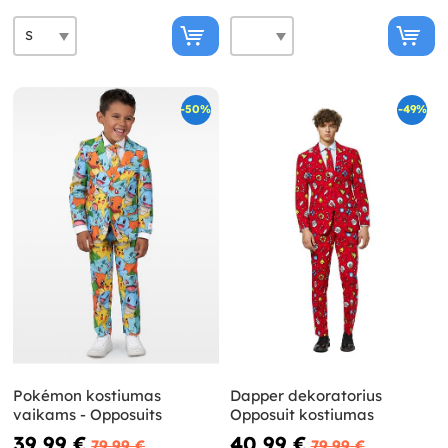
-50%
-49%
Pokémon kostiumas
Dapper dekoratorius
vaikams - Opposuits
Opposuit kostiumas
39,99 €
40,99 €
79,99 €
79,99 €