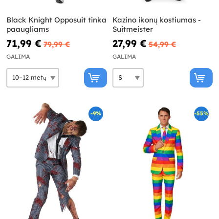
Black Knight Opposuit tinka
Kazino ikonų kostiumas -
paaugliams
Suitmeister
71,99 €
27,99 €
79,99 €
54,99 €
GALIMA
GALIMA
-9%
-55%