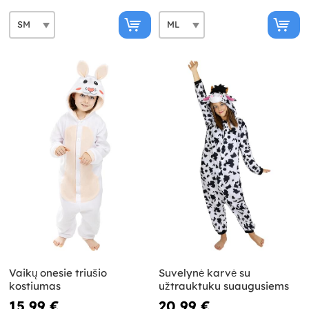
Vaikų onesie triušio
Suvelynė karvė su
kostiumas
užtrauktuku suaugusiems
15,99 €
20,99 €