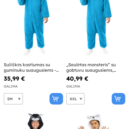
Sušiškės kostiumas su
„Saulėtas monsteris“ su
guminuku suaugusiems -
gobtuvu suaugusiems,
Sesame Street
didelis - „Sesamo Street“
35,99 €
40,99 €
GALIMA
GALIMA