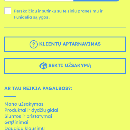
Perskaičiau ir sutinku su teisiniu pranešimu ir
Funidelia
sąlygos
.
KLIENTŲ APTARNAVIMAS
SEKTI UŽSAKYMĄ
AR TAU REIKIA PAGALBOS?:
Mano užsakymas
Produktai ir dydžių gidai
Siuntos ir pristatymai
Grąžinimai
Daugiau klausimų