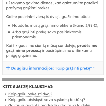
užsakymo gavimo dienos, kad galėtumėte pateikti
prašymą grąžinti prekes.
Galite pasirinkti vieną iš dviejų grąžinimo būdų:
Naudotis mūsų grąžinimo etikete (kaina 3,99 €),
Arba grąžinti prekę savo pasirinktomis
priemonėmis.
Kai tik gausime siuntą mūsų sandėlyje,
pradėsime
grąžinimo procesą
ir pasirūpinsime atitinkamu
pinigų grąžinimu.
Daugiau informacijos:
"Kaip grąžinti prekę? "
KITI SUSIJĘ KLAUSIMAI:
Kaip galiu pakeisti dydį?
Kaip galiu atsisiųsti savo sąskaitą faktūrą?
Gavau sugadintą produktą arba trūksta dalių