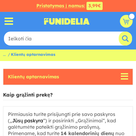
Pristatymas į namus:
3,99€
...
Klientų aptarnavimas
Klientų aptarnavimas
Kaip grąžinti prekę?
Pirmiausia turite prisijungti prie savo paskyros
(„
Jūsų paskyra
“) ir pasirinkti „Grąžinimai“, kad
galėtumėte pateikti grąžinimo prašymą.
Primename, kad turite
14 kalendorinių dienų
nuo