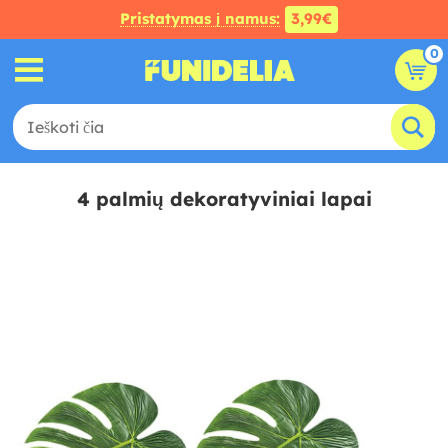
Pristatymas į namus:
3,99€
0
4 palmių dekoratyviniai lapai