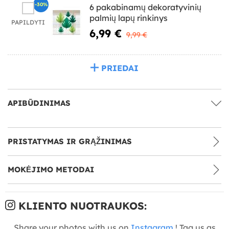
-30%
6 pakabinamų dekoratyvinių
palmių lapų rinkinys
PAPILDYTI
6,99 €
9,99 €
PRIEDAI
APIBŪDINIMAS
PRISTATYMAS IR GRĄŽINIMAS
MOKĖJIMO METODAI
KLIENTO NUOTRAUKOS:
Share your photos with us on
Instagram
! Tag us as