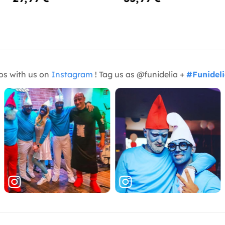
os with us on
Instagram
! Tag us as @funidelia +
#Funidel