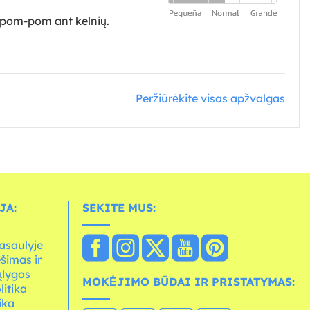
a pom-pom ant kelnių.
Peržiūrėkite visas apžvalgas
JA:
SEKITE MUS:
asaulyje
ešimas ir
ąlygos
MOKĖJIMO BŪDAI IR PRISTATYMAS:
litika
ika