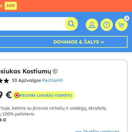
o:
60€
0
DOVANOS & ŠALYS
siukas Kostiumų
53 Apžvalgos
Peržiūrėti
9 €
KELETAS LIKUSIŲ VIENETŲ
šuje, kelnės su įkrovos viršelių ir uodegą, skrybėlę.
:
100% polisteris
8-0
Dydžio vadovas