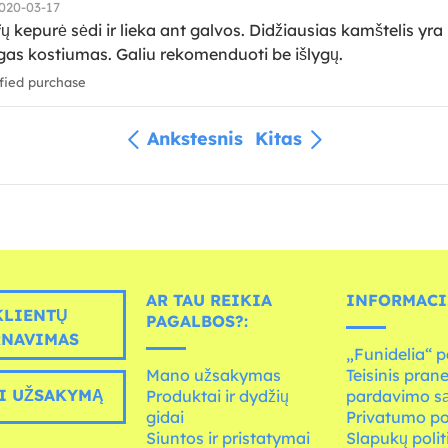
020-03-17
 kepurė sėdi ir lieka ant galvos. Didžiausias kamštelis yr
ngas kostiumas. Galiu rekomenduoti be išlygų.
fied purchase
Ankstesnis
Kitas
AR TAU REIKIA
INFORMACI
LIENTŲ
PAGALBOS?:
RNAVIMAS
„Funidelia“ p
Mano užsakymas
Teisinis pran
I UŽSAKYMĄ
Produktai ir dydžių
pardavimo s
gidai
Privatumo po
Siuntos ir pristatymai
Slapukų polit