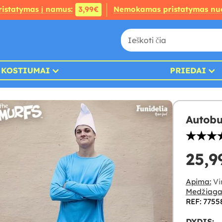
ristatymas į namus:
3,99€
Nemokamas pristatymas nu
KOSTIUMAI
PRIEDAI
Autobu
25,9
Apima:
Vir
Medžiaga
REF: 7755
DYDIS: