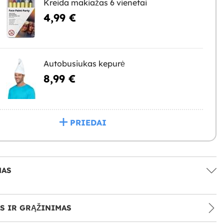
Kreida makiažas 6 vienetai
4,99 €
Autobusiukas kepurė
8,99 €
PRIEDAI
MAS
S IR GRĄŽINIMAS