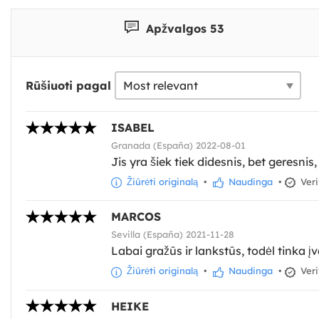
Apžvalgos 53
Rūšiuoti pagal
ISABEL
Granada (España) 2022-08-01
Jis yra šiek tiek didesnis, bet geresni
Žiūrėti originalą
•
Naudinga
•
Veri
MARCOS
Sevilla (España) 2021-11-28
Labai gražūs ir lankstūs, todėl tinka 
Žiūrėti originalą
•
Naudinga
•
Veri
HEIKE