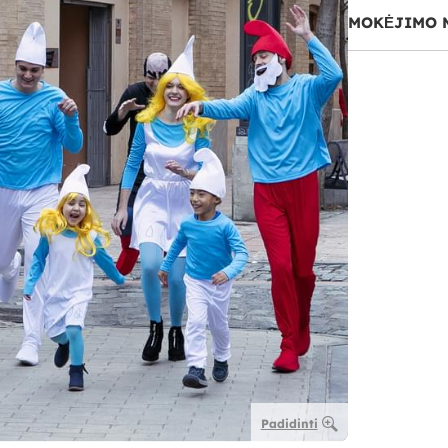
MOKĖJIMO 
Padidinti