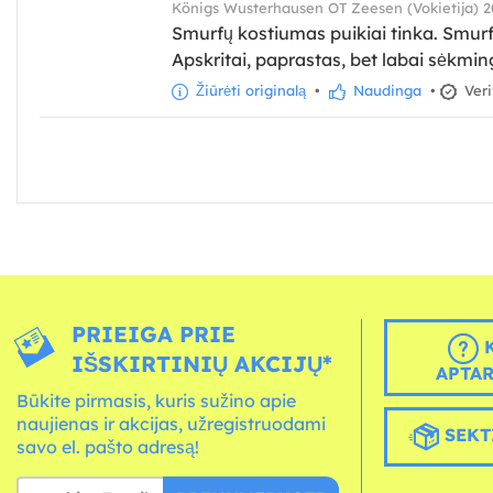
Königs Wusterhausen OT Zeesen (Vokietija) 2
Smurfų kostiumas puikiai tinka. Smurfų
Apskritai, paprastas, bet labai sėkmi
Žiūrėti originalą
•
Naudinga
•
Veri
PRIEIGA PRIE
K
IŠSKIRTINIŲ AKCIJŲ*
APTA
Būkite pirmasis, kuris sužino apie
naujienas ir akcijas, užregistruodami
SEKT
savo el. pašto adresą!