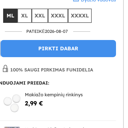
ML
XL
XXL
XXXL
XXXXL
PATEIKĖ2026-08-07
PIRKTI DABAR
100% SAUGI PIRKIMAS FUNIDELIA
NDUOJAMI PRIEDAI:
Makiažo kempinių rinkinys
2,99 €