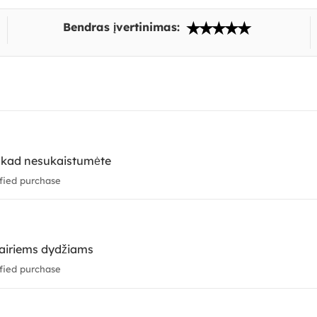
Bendras įvertinimas:
s, kad nesukaistumėte
fied purchase
įvairiems dydžiams
fied purchase