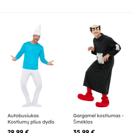
Autobusiukas
Gargamel kostiumas -
Kostiumų plius dydis
Šmėklos
29,99 €
35,99 €