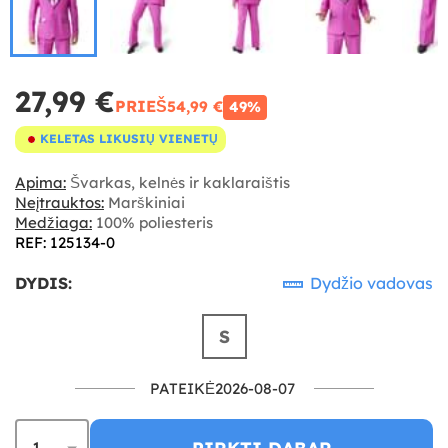
27,99 €
PRIEŠ
54,99 €
49%
KELETAS LIKUSIŲ VIENETŲ
Apima:
Švarkas, kelnės ir kaklaraištis
Neįtrauktos:
Marškiniai
Medžiaga:
100% poliesteris
REF: 125134-0
DYDIS:
Dydžio vadovas
S
PATEIKĖ2026-08-07