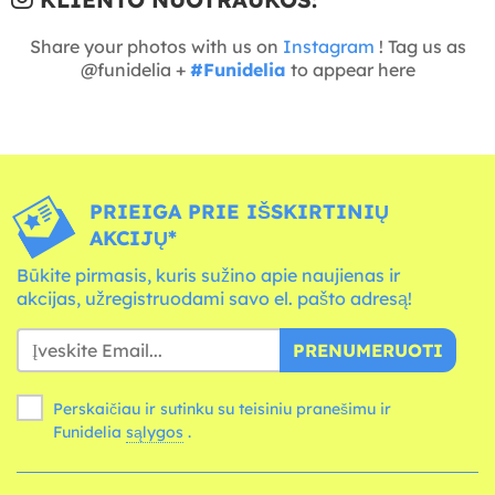
Share your photos with us on
Instagram
! Tag us as
@funidelia +
#Funidelia
to appear here
PRIEIGA PRIE IŠSKIRTINIŲ
AKCIJŲ*
Būkite pirmasis, kuris sužino apie naujienas ir
akcijas, užregistruodami savo el. pašto adresą!
PRENUMERUOTI
Perskaičiau ir sutinku su teisiniu pranešimu ir
Funidelia
sąlygos
.