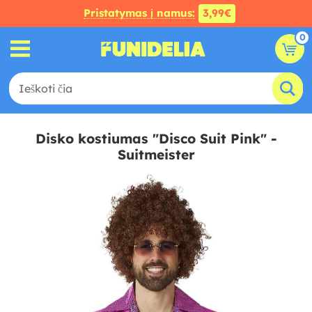
Pristatymas į namus:
3,99€
0
Disko kostiumas "Disco Suit Pink" -
Suitmeister