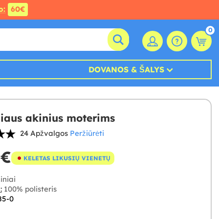
o:
60€
0
DOVANOS & ŠALYS
iliaus akinius moterims
24 Apžvalgos
Peržiūrėti
 €
KELETAS LIKUSIŲ VIENETŲ
iniai
:
100% polisteris
85-0