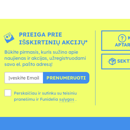
PRIEIGA PRIE
K
IŠSKIRTINIŲ AKCIJŲ*
APTA
Būkite pirmasis, kuris sužino apie
naujienas ir akcijas, užregistruodami
SEKT
savo el. pašto adresą!
PRENUMERUOTI
Perskaičiau ir sutinku su teisiniu
pranešimu ir Funidelia
sąlygos
.