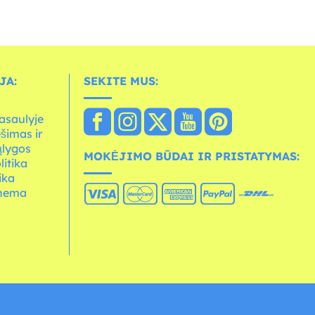
JA:
SEKITE MUS:
asaulyje
ešimas ir
ąlygos
MOKĖJIMO BŪDAI IR PRISTATYMAS:
litika
ika
chema