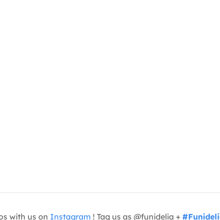
os with us on
Instagram
! Tag us as @funidelia +
#Funidel