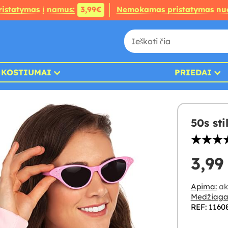
ristatymas į namus:
3,99€
Nemokamas pristatymas nu
KOSTIUMAI
PRIEDAI
50s st
3,99
Apima:
ak
Medžiaga
REF: 1160