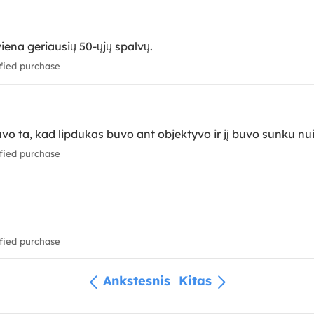
viena geriausių 50-ųjų spalvų.
fied purchase
vo ta, kad lipdukas buvo ant objektyvo ir jį buvo sunku nuim
fied purchase
fied purchase
Ankstesnis
Kitas