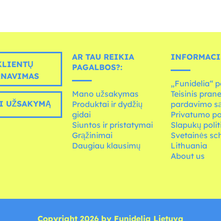
AR TAU REIKIA
INFORMACI
LIENTŲ
PAGALBOS?:
RNAVIMAS
„Funidelia“ p
Mano užsakymas
Teisinis pran
I UŽSAKYMĄ
Produktai ir dydžių
pardavimo s
gidai
Privatumo po
Siuntos ir pristatymai
Slapukų polit
Grąžinimai
Svetainės s
Daugiau klausimų
Lithuania
About us
Copyright 2026 by Funidelia Lietuva