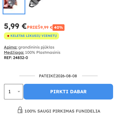
5,99 €
PRIEŠ
9,99 €
40%
KELETAS LIKUSIŲ VIENETŲ
Apima:
grandininis pjūklas
Medžiaga:
100% Plastmasinis
REF: 24832-0
PATEIKĖ2026-08-08
PIRKTI DABAR
100% SAUGI PIRKIMAS FUNIDELIA