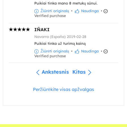
Puikiai tinka mano 8 metukų sūnui.
Žiūrėti originalą
•
Naudinga
•
Verified purchase
IÑAKI
Navarra (España) 2019-02-28
Puikiai tinka už turimą kainą
Žiūrėti originalą
•
Naudinga
•
Verified purchase
Ankstesnis
Kitas
Peržiūrėkite visas apžvalgas