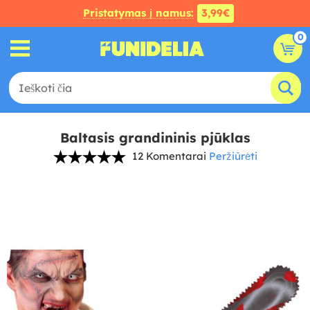
Pristatymas į namus:
3,99€
0
Baltasis grandininis pjūklas
12 Komentarai
Peržiūrėti