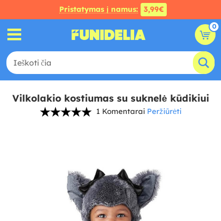
Pristatymas į namus:
3,99€
0
Vilkolakio kostiumas su suknelė kūdikiui
1 Komentarai
Peržiūrėti