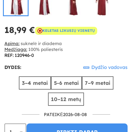
18,99 €
KELETAS LIKUSIŲ VIENETŲ
Apima:
suknelė ir diadema
Medžiaga:
100% poliesteris
REF: 120946-0
DYDIS:
Dydžio vadovas
3–4 metai
5-6 metai
7–9 metai
10–12 metų
PATEIKĖ2026-08-08