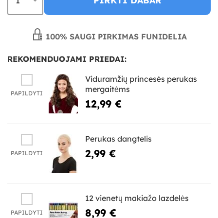
PIRKTI DABAR
100% SAUGI PIRKIMAS FUNIDELIA
REKOMENDUOJAMI PRIEDAI:
Viduramžių princesės perukas
mergaitėms
PAPILDYTI
12,99 €
Perukas dangtelis
2,99 €
PAPILDYTI
12 vienetų makiažo lazdelės
8,99 €
PAPILDYTI