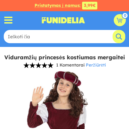
Pristatymas į namus:
3,99€
0
Viduramžių princesės kostiumas mergaitei
1 Komentarai
Peržiūrėti