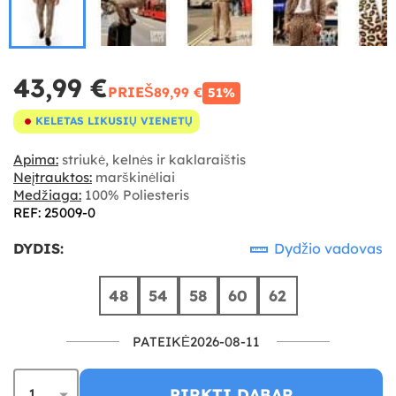
43,99 €
PRIEŠ
89,99 €
51%
KELETAS LIKUSIŲ VIENETŲ
Apima:
striukė, kelnės ir kaklaraištis
Neįtrauktos:
marškinėliai
Medžiaga:
100% Poliesteris
REF: 25009-0
DYDIS:
Dydžio vadovas
48
54
58
60
62
PATEIKĖ2026-08-11
PIRKTI DABAR