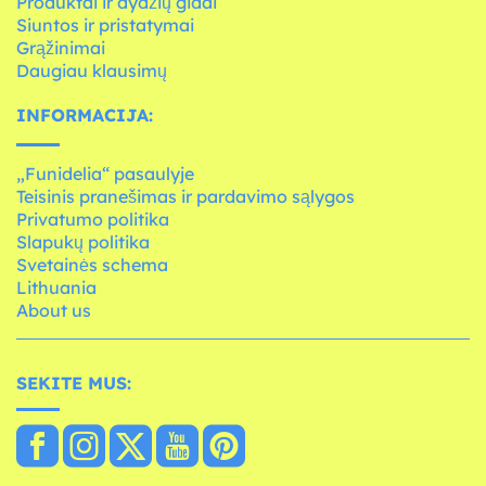
Produktai ir dydžių gidai
Siuntos ir pristatymai
Grąžinimai
Daugiau klausimų
INFORMACIJA:
„Funidelia“ pasaulyje
Teisinis pranešimas ir pardavimo sąlygos
Privatumo politika
Slapukų politika
Svetainės schema
Lithuania
About us
SEKITE MUS: