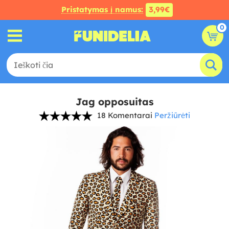
Pristatymas į namus:
3,99€
0
Jag opposuitas
18 Komentarai
Peržiūrėti